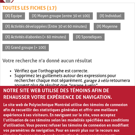
TOUTES LES FICHES (17)
(X) Équipe
(X) Moyen groupe (entre 30 et 100)
(X) Individuel
(X) Activités développées (Entre 30 et 60 minutes)
(X) Moyenne
(X) Activités élaborées (> 60 minutes)
(X) Sporadiques
(X) Grand groupe (> 100)
Votre recherche n'a donné aucun résultat
Vérifiez que l'orthographe est correcte.
Supprimez les guillemets autour des expressions pour
rechercher chaque mot séparément.
garage à vélo
retournera
souvent plus de résultat que
"garage à vélo"
.
NOTRE SITE WEB UTILISE DES TÉMOINS AFIN DE
Envisagez d'élargir votre recherche avec
OR
.
garage OR vélo
retournera souvent plus de résultat que
garage à vélo
.
REHAUSSER VOTRE EXPÉRIENCE DE NAVIGATION.
Le site web de Polytechnique Montréal utilise des témoins de connexion
afin de recueillir des statistiques générales et offrir une meilleure
expérience à ses visiteurs. En naviguant sur le site, vous acceptez
l’utilisation de ces témoins selon les modalités spécifiées aux conditions
d’utilisation. Vous pouvez refuser les témoins de connexion en modifiant
vos paramètres de navigation. Pour en savoir plus sur le recours aux