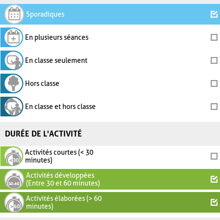
Sporadiques
En plusieurs séances
En classe seulement
Hors classe
En classe et hors classe
DURÉE DE L'ACTIVITÉ
Activités courtes (< 30
minutes)
Activités développées
(Entre 30 et 60 minutes)
Activités élaborées (> 60
minutes)