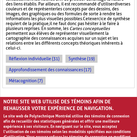
des liens établis. Par ailleurs, il est recommandé d'utiliser diverses
couleurs et de représenter les concepts par des dessins, des
images, des graphiques ou des formules de sorte à rendre les
informations les plus visuelles possibles. Cet exercice de synthèse
requiert de la pratique, il ne faut donc pas hésiter à le faire à
plusieurs reprises. En somme, les
Cartes conceptuelles
permettent aux élèves de représenter visuellement la
cartographie des connaissances acquises sur un sujet et les
relations entre les différents concepts théoriques inhérents à
celui-ci.
Réflexion individuelle (31)
Synthèse (19)
Approfondissement des connaissances (17)
Métacognition (7)
PAGES
NOTRE SITE WEB UTILISE DES TÉMOINS AFIN DE
«
‹
1
2
3
REHAUSSER VOTRE EXPÉRIENCE DE NAVIGATION.
Le site web de Polytechnique Montréal utilise des témoins de connexion
afin de recueillir des statistiques générales et offrir une meilleure
expérience à ses visiteurs. En naviguant sur le site, vous acceptez
l’utilisation de ces témoins selon les modalités spécifiées aux conditions