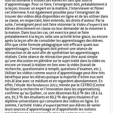
issu du domaine d’études des élèves en tant que source
d’apprentissage. Pour ce faire, l’enseignant doit, préalablement à
la leçon, trouver un expert en la matière, l’interviewer et filmer
cet interview. Il est également possible pour l’enseignant de
trouver des vidéos déjà disponibles en ligne et de les utiliser dans
sa classe, en respectant, bien entendu, les droits d’auteur. Par la
suite, l’enseignant peut soit faire visionner la
Vidéo d’expert
à ses
élèves directement en classe ou leur demander de la visionner à
la maison. Dans tous les cas, cet exercice peut se faire
préalablement à la leçon, telle une activité brise-glace, ou encore
après la leçon afin de consolider les apprentissages des élèves.
Afin que cette formule pédagogique soit efficace quant aux
apprentissages, l’enseignant doit prévoir une séance de
rétroaction et de suivi afin de synthétiser les apprentissages
réalisés. Cette séance de rétroaction peut être aussi simple
qu’une discussion en plénière sur le sujet traité dans la vidéo ou
encore un travail à réaliser en lien avec la vidéo (travail de
recherche, questionnaire à remplir, questions d’examen, etc.).
Utiliser les vidéos comme source d’apprentissage peut être très
bénéfique pour les élèves puisque la majorité d’entre eux sont
très à l’aise avec ce médium et en regardent abondamment. En
effet, l’étude
NetTendances 2011
, menée par le CEFRIO (Centre
facilitant la recherche et l’innovation dans les organisations),
confirme qu’au Québec, ce sont désormais 82,6 % des 18 à 24
ans, 91,3 % des étudiants et 60,2 % des gens titulaires d’un
diplôme universitaire qui consultent des vidéos en ligne. En
somme, l’activité
Vidéo d’expert
permet aux élèves de varier
leurs sources d’apprentissage et d’approfondir les notions