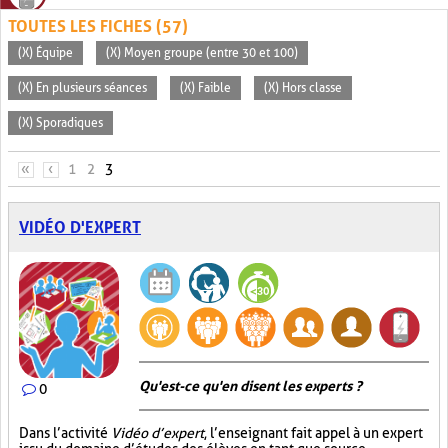
TOUTES LES FICHES (57)
(X) Équipe
(X) Moyen groupe (entre 30 et 100)
(X) En plusieurs séances
(X) Faible
(X) Hors classe
(X) Sporadiques
PAGES
«
‹
1
2
3
VIDÉO D'EXPERT
Qu'est-ce qu'en disent les experts ?
0
Dans l’activité
Vidéo d’expert
, l’enseignant fait appel à un expert