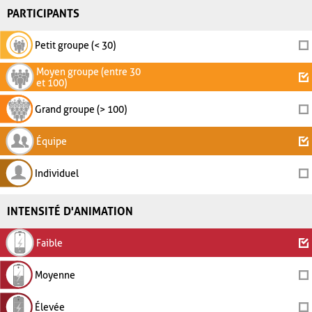
PARTICIPANTS
Petit groupe (< 30)
Moyen groupe (entre 30
et 100)
Grand groupe (> 100)
Équipe
Individuel
INTENSITÉ D'ANIMATION
Faible
Moyenne
Élevée