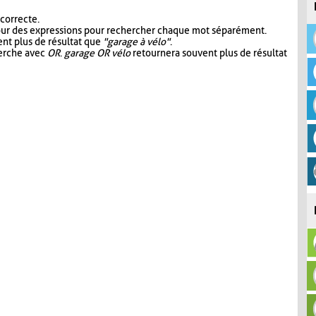
 correcte.
our des expressions pour rechercher chaque mot séparément.
nt plus de résultat que
"garage à vélo"
.
herche avec
OR
.
garage OR vélo
retournera souvent plus de résultat