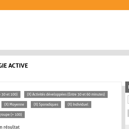
IE ACTIVE
 30 et 100)
(X) Activités développées (Entre 30 et 60 minutes)
(X) Moyenne
(X) Sporadiques
(X) Individuel
groupe (> 100)
n résultat