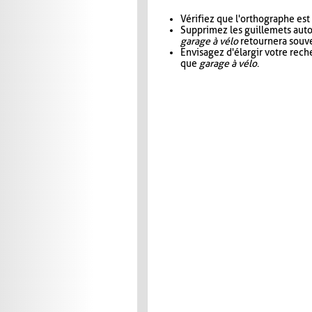
Vérifiez que l'orthographe est
Supprimez les guillemets aut
garage à vélo
retournera souve
Envisagez d'élargir votre rec
que
garage à vélo
.