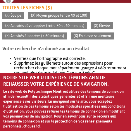
TOUTES LES FICHES (5)
(X) Équipe
(X) Moyen groupe (entre 30 et 100)
(X) Activités développées (Entre 30 et 60 minutes)
(X) Élevée
(X) Activités élaborées (> 60 minutes)
(X) En classe seulement
Votre recherche n'a donné aucun résultat
Vérifiez que l'orthographe est correcte.
Supprimez les guillemets autour des expressions pour
rechercher chaque mot séparément.
garage à vélo
retournera
souvent plus de résultat que
"garage à vélo"
.
NOTRE SITE WEB UTILISE DES TÉMOINS AFIN DE
Envisagez d'élargir votre recherche avec
OR
.
garage OR vélo
retournera souvent plus de résultat que
garage à vélo
.
REHAUSSER VOTRE EXPÉRIENCE DE NAVIGATION.
Le site web de Polytechnique Montréal utilise des témoins de connexion
afin de recueillir des statistiques générales et offrir une meilleure
expérience à ses visiteurs. En naviguant sur le site, vous acceptez
l’utilisation de ces témoins selon les modalités spécifiées aux conditions
d’utilisation. Vous pouvez refuser les témoins de connexion en modifiant
vos paramètres de navigation. Pour en savoir plus sur le recours aux
témoins de connexion et sur la protection de vos renseignements
personnels,
cliquez ici
.
Avis de confidentialité et conditions d’utilisation