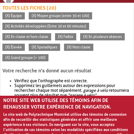
TOUTES LES FICHES (20)
(X) Équipe
(X) Moyen groupe (entre 30 et 100)
(X) Activités développées (Entre 30 et 60 minutes)
(X) En classe et hors classe
(X) Faible
(X) En plusieurs séances
(X) Élevée
(X) Sporadiques
(X) Hors classe
(X) Grand groupe (> 100)
Votre recherche n'a donné aucun résultat
Vérifiez que l'orthographe est correcte.
Supprimez les guillemets autour des expressions pour
rechercher chaque mot séparément.
garage à vélo
retournera
souvent plus de résultat que
"garage à vélo"
.
NOTRE SITE WEB UTILISE DES TÉMOINS AFIN DE
Envisagez d'élargir votre recherche avec
OR
.
garage OR vélo
retournera souvent plus de résultat que
garage à vélo
.
REHAUSSER VOTRE EXPÉRIENCE DE NAVIGATION.
Le site web de Polytechnique Montréal utilise des témoins de connexion
afin de recueillir des statistiques générales et offrir une meilleure
expérience à ses visiteurs. En naviguant sur le site, vous acceptez
l’utilisation de ces témoins selon les modalités spécifiées aux conditions