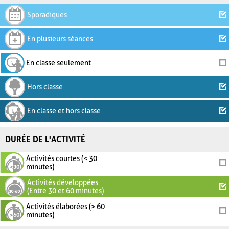
Sporadiques
En plusieurs séances
En classe seulement
Hors classe
En classe et hors classe
DURÉE DE L'ACTIVITÉ
Activités courtes (< 30
minutes)
Activités développées
(Entre 30 et 60 minutes)
Activités élaborées (> 60
minutes)