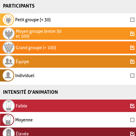
PARTICIPANTS
Petit groupe (< 30)
Moyen groupe (entre 30
et 100)
Grand groupe (> 100)
Équipe
Individuel
INTENSITÉ D'ANIMATION
Faible
Moyenne
Élevée