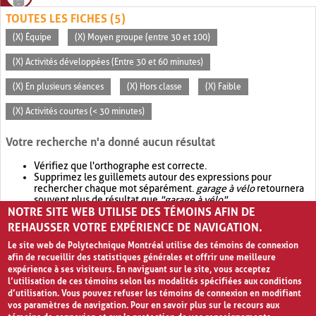
TOUTES LES FICHES (5)
(X) Équipe
(X) Moyen groupe (entre 30 et 100)
(X) Activités développées (Entre 30 et 60 minutes)
(X) En plusieurs séances
(X) Hors classe
(X) Faible
(X) Activités courtes (< 30 minutes)
Votre recherche n'a donné aucun résultat
Vérifiez que l'orthographe est correcte.
Supprimez les guillemets autour des expressions pour
rechercher chaque mot séparément.
garage à vélo
retournera
souvent plus de résultat que
"garage à vélo"
.
NOTRE SITE WEB UTILISE DES TÉMOINS AFIN DE
Envisagez d'élargir votre recherche avec
OR
.
garage OR vélo
retournera souvent plus de résultat que
garage à vélo
.
REHAUSSER VOTRE EXPÉRIENCE DE NAVIGATION.
Le site web de Polytechnique Montréal utilise des témoins de connexion
afin de recueillir des statistiques générales et offrir une meilleure
expérience à ses visiteurs. En naviguant sur le site, vous acceptez
l’utilisation de ces témoins selon les modalités spécifiées aux conditions
d’utilisation. Vous pouvez refuser les témoins de connexion en modifiant
vos paramètres de navigation. Pour en savoir plus sur le recours aux