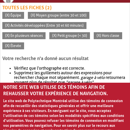
TOUTES LES FICHES (2)
(X) Équipe
(X) Moyen groupe (entre 30 et 100)
(X) Activités développées (Entre 30 et 60 minutes)
(X) En plusieurs séances
(X) Petit groupe (< 30)
(X) Hors classe
(X) Élevée
Votre recherche n'a donné aucun résultat
Vérifiez que l'orthographe est correcte.
Supprimez les guillemets autour des expressions pour
rechercher chaque mot séparément.
garage à vélo
retournera
souvent plus de résultat que
"garage à vélo"
.
NOTRE SITE WEB UTILISE DES TÉMOINS AFIN DE
Envisagez d'élargir votre recherche avec
OR
.
garage OR vélo
retournera souvent plus de résultat que
garage à vélo
.
REHAUSSER VOTRE EXPÉRIENCE DE NAVIGATION.
Le site web de Polytechnique Montréal utilise des témoins de connexion
afin de recueillir des statistiques générales et offrir une meilleure
expérience à ses visiteurs. En naviguant sur le site, vous acceptez
l’utilisation de ces témoins selon les modalités spécifiées aux conditions
d’utilisation. Vous pouvez refuser les témoins de connexion en modifiant
vos paramètres de navigation. Pour en savoir plus sur le recours aux