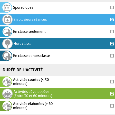
Sporadiques
En plusieurs séances
En classe seulement
Hors classe
En classe et hors classe
DURÉE DE L'ACTIVITÉ
Activités courtes (< 30
minutes)
Activités développées
(Entre 30 et 60 minutes)
Activités élaborées (> 60
minutes)