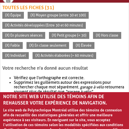
TOUTES LES FICHES (31)
(X) Équipe
(X) Moyen groupe (entre 30 et 100)
(X) Activités développées (Entre 30 et 60 minutes)
(X) En plusieurs séances
(X) Petit groupe (< 30)
(X) Hors classe
(X) Faible
(X) En classe seulement
(X) Élevée
(X) Individuel
(X) Activités élaborées (> 60 minutes)
Votre recherche n'a donné aucun résultat
Vérifiez que l'orthographe est correcte.
Supprimez les guillemets autour des expressions pour
rechercher chaque mot séparément.
garage à vélo
retournera
souvent plus de résultat que
"garage à vélo"
.
NOTRE SITE WEB UTILISE DES TÉMOINS AFIN DE
Envisagez d'élargir votre recherche avec
OR
.
garage OR vélo
retournera souvent plus de résultat que
garage à vélo
.
REHAUSSER VOTRE EXPÉRIENCE DE NAVIGATION.
Le site web de Polytechnique Montréal utilise des témoins de connexion
afin de recueillir des statistiques générales et offrir une meilleure
expérience à ses visiteurs. En naviguant sur le site, vous acceptez
l’utilisation de ces témoins selon les modalités spécifiées aux conditions