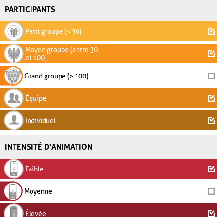
PARTICIPANTS
Petit groupe (< 30)
Moyen groupe (entre 30
et 100)
Grand groupe (> 100)
Équipe
Individuel
INTENSITÉ D'ANIMATION
Faible
Moyenne
Élevée