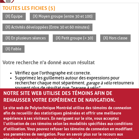
TOUTES LES FICHES (5)
(X) Équipe
(X) Moyen groupe (entre 30 et 100)
(X) Activités développées (Entre 30 et 60 minutes)
(X) En plusieurs séances
(X) Petit groupe (< 30)
(X) Hors classe
(X) Faible
Votre recherche n'a donné aucun résultat
Vérifiez que l'orthographe est correcte.
Supprimez les guillemets autour des expressions pour
rechercher chaque mot séparément.
garage à vélo
retournera
souvent plus de résultat que
"garage à vélo"
.
NOTRE SITE WEB UTILISE DES TÉMOINS AFIN DE
Envisagez d'élargir votre recherche avec
OR
.
garage OR vélo
retournera souvent plus de résultat que
garage à vélo
.
REHAUSSER VOTRE EXPÉRIENCE DE NAVIGATION.
Le site web de Polytechnique Montréal utilise des témoins de connexion
afin de recueillir des statistiques générales et offrir une meilleure
expérience à ses visiteurs. En naviguant sur le site, vous acceptez
l’utilisation de ces témoins selon les modalités spécifiées aux conditions
d’utilisation. Vous pouvez refuser les témoins de connexion en modifiant
vos paramètres de navigation. Pour en savoir plus sur le recours aux