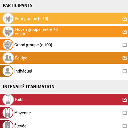
PARTICIPANTS
Petit groupe (< 30)
Moyen groupe (entre 30
et 100)
Grand groupe (> 100)
Équipe
Individuel
INTENSITÉ D'ANIMATION
Faible
Moyenne
Élevée