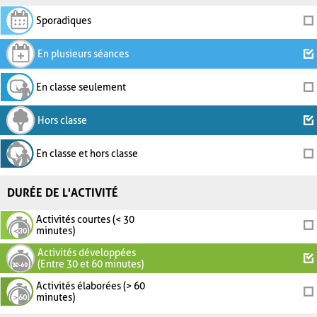
Sporadiques
En plusieurs séances
En classe seulement
Hors classe
En classe et hors classe
DURÉE DE L'ACTIVITÉ
Activités courtes (< 30
minutes)
Activités développées
(Entre 30 et 60 minutes)
Activités élaborées (> 60
minutes)