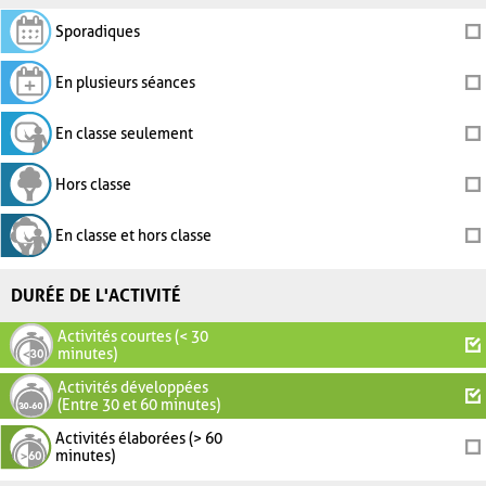
Sporadiques
En plusieurs séances
En classe seulement
Hors classe
En classe et hors classe
DURÉE DE L'ACTIVITÉ
Activités courtes (< 30
minutes)
Activités développées
(Entre 30 et 60 minutes)
Activités élaborées (> 60
minutes)