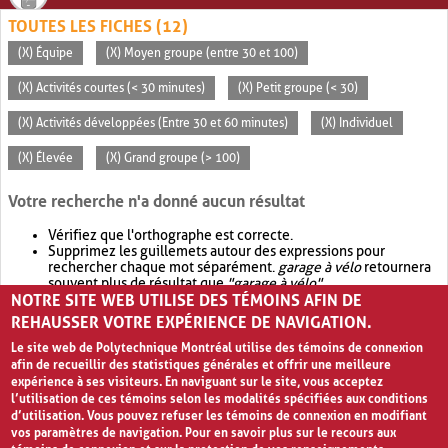
TOUTES LES FICHES (12)
(X) Équipe
(X) Moyen groupe (entre 30 et 100)
(X) Activités courtes (< 30 minutes)
(X) Petit groupe (< 30)
(X) Activités développées (Entre 30 et 60 minutes)
(X) Individuel
(X) Élevée
(X) Grand groupe (> 100)
Votre recherche n'a donné aucun résultat
Vérifiez que l'orthographe est correcte.
Supprimez les guillemets autour des expressions pour
rechercher chaque mot séparément.
garage à vélo
retournera
souvent plus de résultat que
"garage à vélo"
.
NOTRE SITE WEB UTILISE DES TÉMOINS AFIN DE
Envisagez d'élargir votre recherche avec
OR
.
garage OR vélo
retournera souvent plus de résultat que
garage à vélo
.
REHAUSSER VOTRE EXPÉRIENCE DE NAVIGATION.
Le site web de Polytechnique Montréal utilise des témoins de connexion
afin de recueillir des statistiques générales et offrir une meilleure
expérience à ses visiteurs. En naviguant sur le site, vous acceptez
l’utilisation de ces témoins selon les modalités spécifiées aux conditions
d’utilisation. Vous pouvez refuser les témoins de connexion en modifiant
vos paramètres de navigation. Pour en savoir plus sur le recours aux