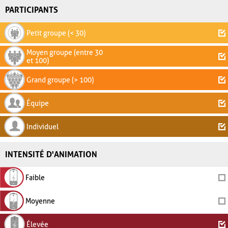
PARTICIPANTS
Petit groupe (< 30)
Moyen groupe (entre 30
et 100)
Grand groupe (> 100)
Équipe
Individuel
INTENSITÉ D'ANIMATION
Faible
Moyenne
Élevée