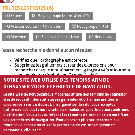
TOUTES LES FICHES (6)
(X) Équipe
(X) Moyen groupe (entre 30 et 100)
(X) Activités courtes (< 30 minutes)
(X) Petit groupe (< 30)
(X) Moyenne
(X) En classe et hors classe
(X) Hors classe
Votre recherche n'a donné aucun résultat
Vérifiez que l'orthographe est correcte.
Supprimez les guillemets autour des expressions pour
rechercher chaque mot séparément.
garage à vélo
retournera
souvent plus de résultat que
"garage à vélo"
.
NOTRE SITE WEB UTILISE DES TÉMOINS AFIN DE
Envisagez d'élargir votre recherche avec
OR
.
garage OR vélo
retournera souvent plus de résultat que
garage à vélo
.
REHAUSSER VOTRE EXPÉRIENCE DE NAVIGATION.
Le site web de Polytechnique Montréal utilise des témoins de connexion
afin de recueillir des statistiques générales et offrir une meilleure
expérience à ses visiteurs. En naviguant sur le site, vous acceptez
l’utilisation de ces témoins selon les modalités spécifiées aux conditions
d’utilisation. Vous pouvez refuser les témoins de connexion en modifiant
vos paramètres de navigation. Pour en savoir plus sur le recours aux
témoins de connexion et sur la protection de vos renseignements
personnels,
cliquez ici
.
Avis de confidentialité et conditions d’utilisation