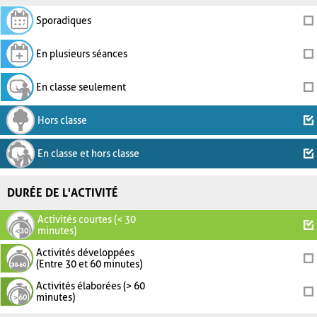
Sporadiques
En plusieurs séances
En classe seulement
Hors classe
En classe et hors classe
DURÉE DE L'ACTIVITÉ
Activités courtes (< 30
minutes)
Activités développées
(Entre 30 et 60 minutes)
Activités élaborées (> 60
minutes)