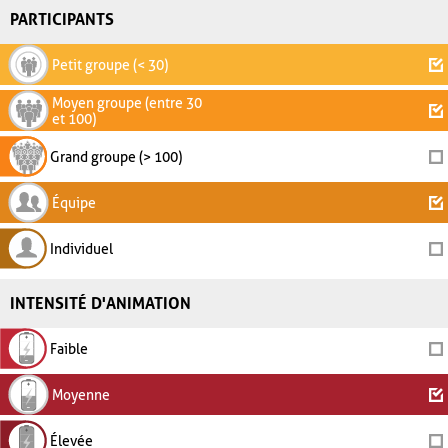
PARTICIPANTS
Petit groupe (< 30)
Moyen groupe (entre 30
et 100)
Grand groupe (> 100)
Équipe
Individuel
INTENSITÉ D'ANIMATION
Faible
Moyenne
Élevée