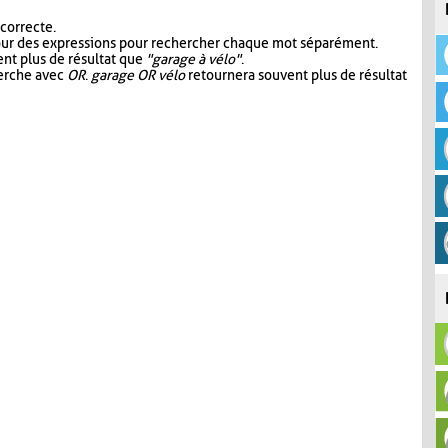
 correcte.
our des expressions pour rechercher chaque mot séparément.
nt plus de résultat que
"garage à vélo"
.
herche avec
OR
.
garage OR vélo
retournera souvent plus de résultat