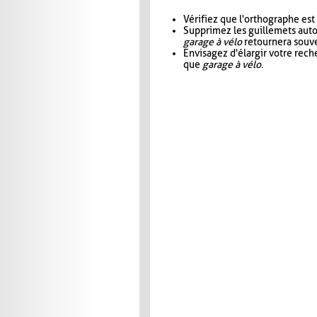
Vérifiez que l'orthographe est
Supprimez les guillemets aut
garage à vélo
retournera souve
Envisagez d'élargir votre rec
que
garage à vélo
.