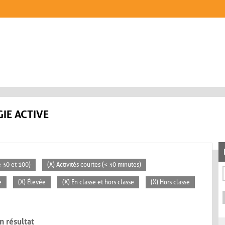
IE ACTIVE
 30 et 100)
(X) Activités courtes (< 30 minutes)
e
(X) Élevée
(X) En classe et hors classe
(X) Hors classe
n résultat