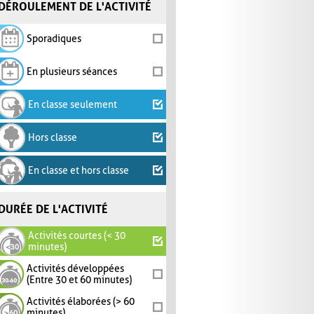
DÉROULEMENT DE L'ACTIVITÉ
Sporadiques
En plusieurs séances
En classe seulement
Hors classe
En classe et hors classe
DURÉE DE L'ACTIVITÉ
Activités courtes (< 30
minutes)
Activités développées
(Entre 30 et 60 minutes)
Activités élaborées (> 60
minutes)