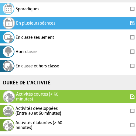
Sporadiques
En plusieurs séances
En classe seulement
Hors classe
En classe et hors classe
DURÉE DE L'ACTIVITÉ
Activités courtes (< 30
minutes)
Activités développées
(Entre 30 et 60 minutes)
Activités élaborées (> 60
minutes)