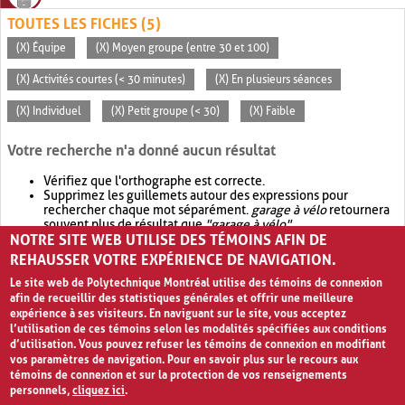
TOUTES LES FICHES (5)
(X) Équipe
(X) Moyen groupe (entre 30 et 100)
(X) Activités courtes (< 30 minutes)
(X) En plusieurs séances
(X) Individuel
(X) Petit groupe (< 30)
(X) Faible
Votre recherche n'a donné aucun résultat
Vérifiez que l'orthographe est correcte.
Supprimez les guillemets autour des expressions pour
rechercher chaque mot séparément.
garage à vélo
retournera
souvent plus de résultat que
"garage à vélo"
.
NOTRE SITE WEB UTILISE DES TÉMOINS AFIN DE
Envisagez d'élargir votre recherche avec
OR
.
garage OR vélo
retournera souvent plus de résultat que
garage à vélo
.
REHAUSSER VOTRE EXPÉRIENCE DE NAVIGATION.
Le site web de Polytechnique Montréal utilise des témoins de connexion
afin de recueillir des statistiques générales et offrir une meilleure
expérience à ses visiteurs. En naviguant sur le site, vous acceptez
l’utilisation de ces témoins selon les modalités spécifiées aux conditions
d’utilisation. Vous pouvez refuser les témoins de connexion en modifiant
vos paramètres de navigation. Pour en savoir plus sur le recours aux
témoins de connexion et sur la protection de vos renseignements
personnels,
cliquez ici
.
Avis de confidentialité et conditions d’utilisation