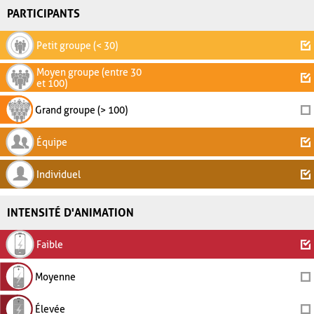
PARTICIPANTS
Petit groupe (< 30)
Moyen groupe (entre 30
et 100)
Grand groupe (> 100)
Équipe
Individuel
INTENSITÉ D'ANIMATION
Faible
Moyenne
Élevée