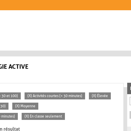
IE ACTIVE
 30 et 100)
(X) Activités courtes (< 30 minutes)
(X) Élevée
 30)
(X) Moyenne
0 minutes)
(X) En classe seulement
n résultat