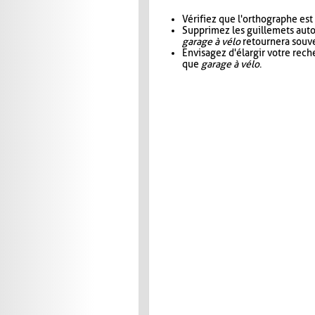
Vérifiez que l'orthographe est
Supprimez les guillemets aut
garage à vélo
retournera souve
Envisagez d'élargir votre rec
que
garage à vélo
.