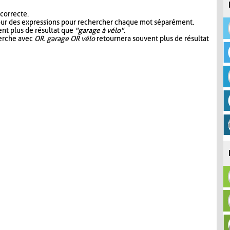
 correcte.
our des expressions pour rechercher chaque mot séparément.
nt plus de résultat que
"garage à vélo"
.
herche avec
OR
.
garage OR vélo
retournera souvent plus de résultat