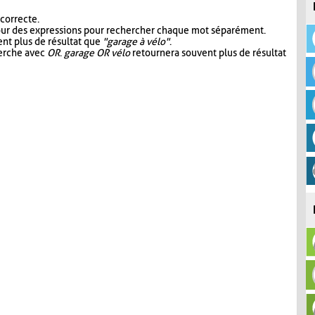
 correcte.
our des expressions pour rechercher chaque mot séparément.
nt plus de résultat que
"garage à vélo"
.
herche avec
OR
.
garage OR vélo
retournera souvent plus de résultat