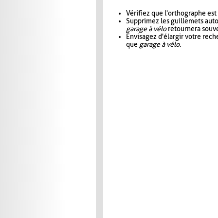
Vérifiez que l'orthographe est
Supprimez les guillemets aut
garage à vélo
retournera souve
Envisagez d'élargir votre rec
que
garage à vélo
.