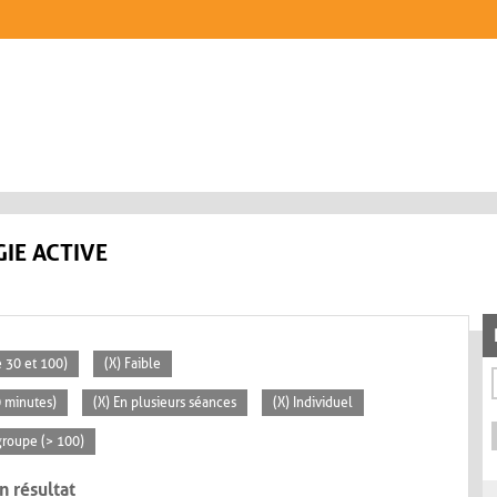
IE ACTIVE
 30 et 100)
(X) Faible
0 minutes)
(X) En plusieurs séances
(X) Individuel
groupe (> 100)
n résultat