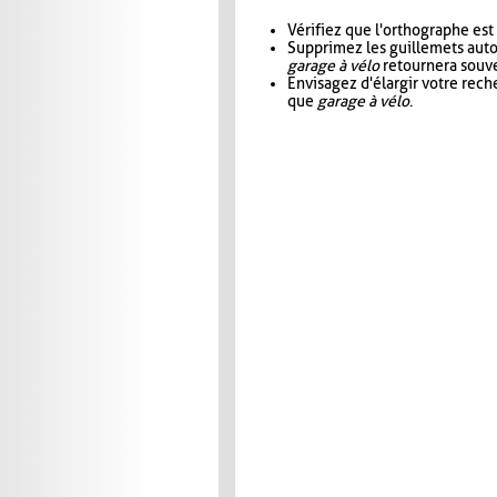
Vérifiez que l'orthographe est
Supprimez les guillemets aut
garage à vélo
retournera souve
Envisagez d'élargir votre rec
que
garage à vélo
.