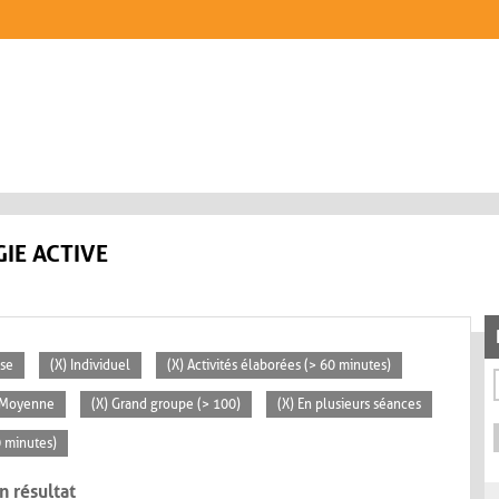
IE ACTIVE
sse
(X) Individuel
(X) Activités élaborées (> 60 minutes)
 Moyenne
(X) Grand groupe (> 100)
(X) En plusieurs séances
0 minutes)
n résultat