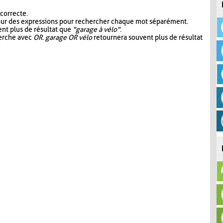
 correcte.
our des expressions pour rechercher chaque mot séparément.
nt plus de résultat que
"garage à vélo"
.
herche avec
OR
.
garage OR vélo
retournera souvent plus de résultat