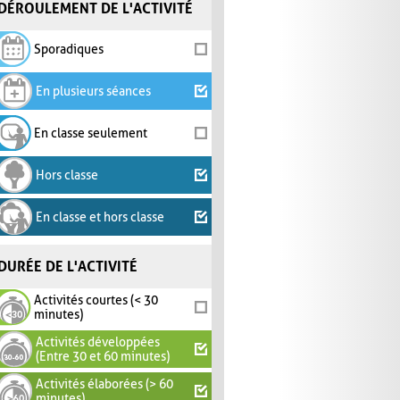
DÉROULEMENT DE L'ACTIVITÉ
Sporadiques
En plusieurs séances
En classe seulement
Hors classe
En classe et hors classe
DURÉE DE L'ACTIVITÉ
Activités courtes (< 30
minutes)
Activités développées
(Entre 30 et 60 minutes)
Activités élaborées (> 60
minutes)