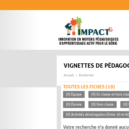
Aller au contenu principal
VIGNETTES DE PÉDAGOG
Accueil
Recherche
TOUTES LES FICHES (19)
(X) Équipe
(X) En classe et hors cla
(X) Élevée
(X) Hors classe
(X)
(X) Activités développées (Entre 30 et 6
Votre recherche n'a donné aucu