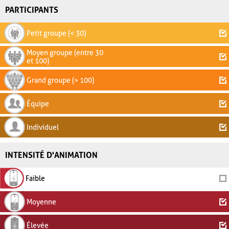
PARTICIPANTS
Petit groupe (< 30)
Moyen groupe (entre 30
et 100)
Grand groupe (> 100)
Équipe
Individuel
INTENSITÉ D'ANIMATION
Faible
Moyenne
Élevée