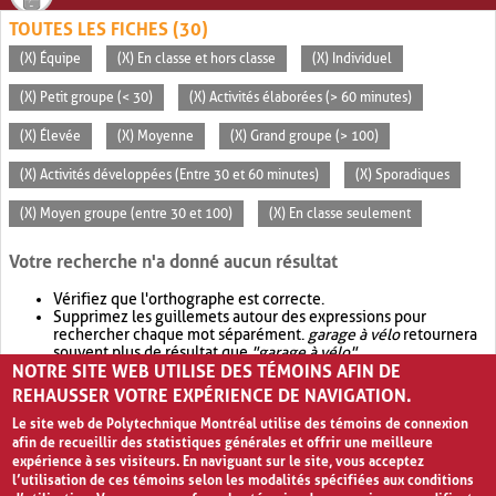
TOUTES LES FICHES (30)
(X) Équipe
(X) En classe et hors classe
(X) Individuel
(X) Petit groupe (< 30)
(X) Activités élaborées (> 60 minutes)
(X) Élevée
(X) Moyenne
(X) Grand groupe (> 100)
(X) Activités développées (Entre 30 et 60 minutes)
(X) Sporadiques
(X) Moyen groupe (entre 30 et 100)
(X) En classe seulement
Votre recherche n'a donné aucun résultat
Vérifiez que l'orthographe est correcte.
Supprimez les guillemets autour des expressions pour
rechercher chaque mot séparément.
garage à vélo
retournera
souvent plus de résultat que
"garage à vélo"
.
NOTRE SITE WEB UTILISE DES TÉMOINS AFIN DE
Envisagez d'élargir votre recherche avec
OR
.
garage OR vélo
retournera souvent plus de résultat que
garage à vélo
.
REHAUSSER VOTRE EXPÉRIENCE DE NAVIGATION.
Le site web de Polytechnique Montréal utilise des témoins de connexion
afin de recueillir des statistiques générales et offrir une meilleure
expérience à ses visiteurs. En naviguant sur le site, vous acceptez
l’utilisation de ces témoins selon les modalités spécifiées aux conditions