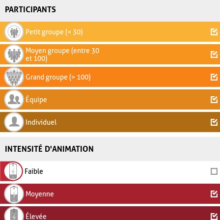
PARTICIPANTS
Petit groupe (< 30)
Moyen groupe (entre 30
et 100)
Grand groupe (> 100)
Équipe
Individuel
INTENSITÉ D'ANIMATION
Faible
Moyenne
Élevée