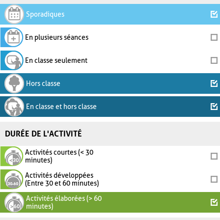
Sporadiques
En plusieurs séances
En classe seulement
Hors classe
En classe et hors classe
DURÉE DE L'ACTIVITÉ
Activités courtes (< 30
minutes)
Activités développées
(Entre 30 et 60 minutes)
Activités élaborées (> 60
minutes)