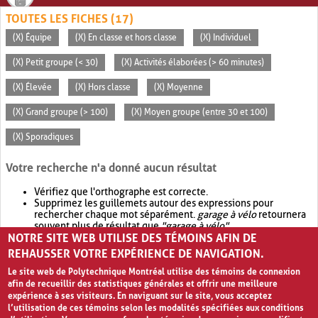
TOUTES LES FICHES (17)
(X) Équipe
(X) En classe et hors classe
(X) Individuel
(X) Petit groupe (< 30)
(X) Activités élaborées (> 60 minutes)
(X) Élevée
(X) Hors classe
(X) Moyenne
(X) Grand groupe (> 100)
(X) Moyen groupe (entre 30 et 100)
(X) Sporadiques
Votre recherche n'a donné aucun résultat
Vérifiez que l'orthographe est correcte.
Supprimez les guillemets autour des expressions pour
rechercher chaque mot séparément.
garage à vélo
retournera
souvent plus de résultat que
"garage à vélo"
.
NOTRE SITE WEB UTILISE DES TÉMOINS AFIN DE
Envisagez d'élargir votre recherche avec
OR
.
garage OR vélo
retournera souvent plus de résultat que
garage à vélo
.
REHAUSSER VOTRE EXPÉRIENCE DE NAVIGATION.
Le site web de Polytechnique Montréal utilise des témoins de connexion
afin de recueillir des statistiques générales et offrir une meilleure
expérience à ses visiteurs. En naviguant sur le site, vous acceptez
l’utilisation de ces témoins selon les modalités spécifiées aux conditions