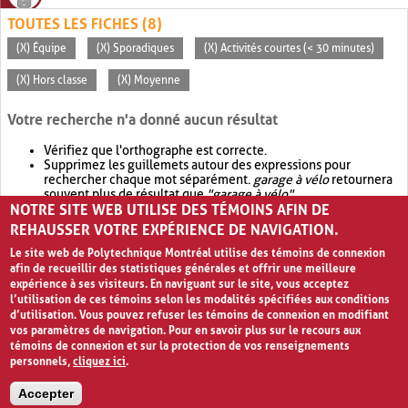
TOUTES LES FICHES (8)
(X) Équipe
(X) Sporadiques
(X) Activités courtes (< 30 minutes)
(X) Hors classe
(X) Moyenne
Votre recherche n'a donné aucun résultat
Vérifiez que l'orthographe est correcte.
Supprimez les guillemets autour des expressions pour
rechercher chaque mot séparément.
garage à vélo
retournera
souvent plus de résultat que
"garage à vélo"
.
NOTRE SITE WEB UTILISE DES TÉMOINS AFIN DE
Envisagez d'élargir votre recherche avec
OR
.
garage OR vélo
retournera souvent plus de résultat que
garage à vélo
.
REHAUSSER VOTRE EXPÉRIENCE DE NAVIGATION.
Le site web de Polytechnique Montréal utilise des témoins de connexion
afin de recueillir des statistiques générales et offrir une meilleure
expérience à ses visiteurs. En naviguant sur le site, vous acceptez
l’utilisation de ces témoins selon les modalités spécifiées aux conditions
d’utilisation. Vous pouvez refuser les témoins de connexion en modifiant
vos paramètres de navigation. Pour en savoir plus sur le recours aux
témoins de connexion et sur la protection de vos renseignements
personnels,
cliquez ici
.
Avis de confidentialité et conditions d’utilisation
Accepter