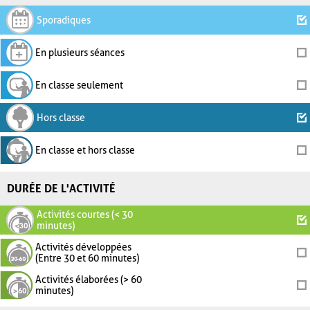
Sporadiques
En plusieurs séances
En classe seulement
Hors classe
En classe et hors classe
DURÉE DE L'ACTIVITÉ
Activités courtes (< 30
minutes)
Activités développées
(Entre 30 et 60 minutes)
Activités élaborées (> 60
minutes)