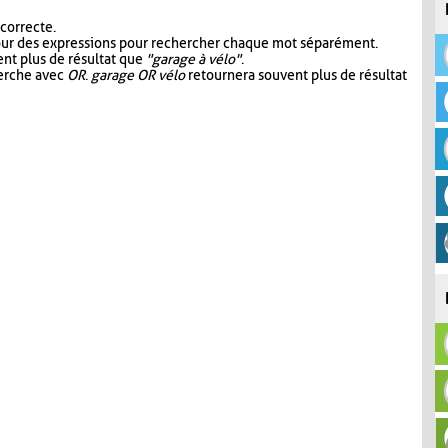
 correcte.
our des expressions pour rechercher chaque mot séparément.
nt plus de résultat que
"garage à vélo"
.
herche avec
OR
.
garage OR vélo
retournera souvent plus de résultat