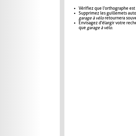
Vérifiez que l'orthographe est
Supprimez les guillemets aut
garage à vélo
retournera souve
Envisagez d'élargir votre rec
que
garage à vélo
.