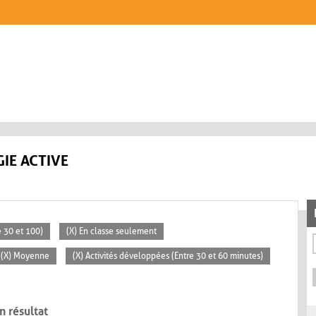
IE ACTIVE
 30 et 100)
(X) En classe seulement
(X) Moyenne
(X) Activités développées (Entre 30 et 60 minutes)
n résultat