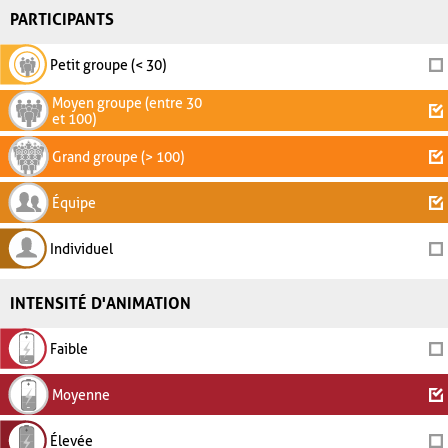
PARTICIPANTS
Petit groupe (< 30)
Moyen groupe (entre 30
et 100)
Grand groupe (> 100)
Équipe
Individuel
INTENSITÉ D'ANIMATION
Faible
Moyenne
Élevée