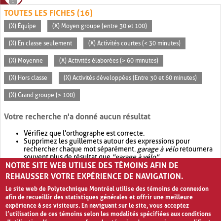
TOUTES LES FICHES (16)
(X) Équipe
(X) Moyen groupe (entre 30 et 100)
(X) En classe seulement
(X) Activités courtes (< 30 minutes)
(X) Moyenne
(X) Activités élaborées (> 60 minutes)
(X) Hors classe
(X) Activités développées (Entre 30 et 60 minutes)
(X) Grand groupe (> 100)
Votre recherche n'a donné aucun résultat
Vérifiez que l'orthographe est correcte.
Supprimez les guillemets autour des expressions pour
rechercher chaque mot séparément.
garage à vélo
retournera
souvent plus de résultat que
"garage à vélo"
.
NOTRE SITE WEB UTILISE DES TÉMOINS AFIN DE
Envisagez d'élargir votre recherche avec
OR
.
garage OR vélo
retournera souvent plus de résultat que
garage à vélo
.
REHAUSSER VOTRE EXPÉRIENCE DE NAVIGATION.
Le site web de Polytechnique Montréal utilise des témoins de connexion
afin de recueillir des statistiques générales et offrir une meilleure
expérience à ses visiteurs. En naviguant sur le site, vous acceptez
l’utilisation de ces témoins selon les modalités spécifiées aux conditions