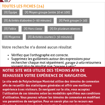
TOUTES LES FICHES (24)
(X) Équipe
(X) Moyen groupe (entre 30 et 100)
(X) Activités élaborées (> 60 minutes)
(X) Petit groupe (< 30)
(X) Faible
(X) Hors classe
(X) En plusieurs séances
(X) Moyenne
(X) Activités courtes (< 30 minutes)
Votre recherche n'a donné aucun résultat
Vérifiez que l'orthographe est correcte.
Supprimez les guillemets autour des expressions pour
rechercher chaque mot séparément.
garage à vélo
retournera
souvent plus de résultat que
"garage à vélo"
.
NOTRE SITE WEB UTILISE DES TÉMOINS AFIN DE
Envisagez d'élargir votre recherche avec
OR
.
garage OR vélo
retournera souvent plus de résultat que
garage à vélo
.
REHAUSSER VOTRE EXPÉRIENCE DE NAVIGATION.
Le site web de Polytechnique Montréal utilise des témoins de connexion
afin de recueillir des statistiques générales et offrir une meilleure
expérience à ses visiteurs. En naviguant sur le site, vous acceptez
l’utilisation de ces témoins selon les modalités spécifiées aux conditions
d’utilisation. Vous pouvez refuser les témoins de connexion en modifiant
vos paramètres de navigation. Pour en savoir plus sur le recours aux