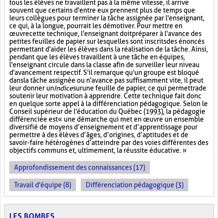
tous les élèves ne travaillent pas à la même vitesse, il arrive
souvent que certains d'entre eux prennent plus de temps que
leurs collègues pour terminer la tâche assignée par l'enseignant,
ce qui, à la longue, pourrait les démotiver. Pour mettre en
œuvre cette technique, l'enseignant doit préparer à l'avance des
petites feuilles de papier sur lesquelles sont inscrits des énoncés
permettant d'aider les élèves dans la réalisation de la tâche. Ainsi,
pendant que les élèves travaillent à une tâche en équipes,
l'enseignant circule dans la classe afin de surveiller leur niveau
d'avancement respectif. S'il remarque qu'un groupe est bloqué
dans la tâche assignée ou n'avance pas suffisamment vite, il peut
leur donner un
Indice
sur
une feuille de papier, ce qui permettra de
soutenir leur motivation à apprendre. Cette technique fait donc
en quelque sorte appel à la différenciation pédagogique. Selon le
Conseil supérieur de l'éducation du Québec (1993), la pédagogie
différenciée est « une démarche qui met en œuvre un ensemble
diversifié de moyens d’enseignement et d’apprentissage pour
permettre à des élèves d’âges, d’origines, d’aptitudes et de
savoir-faire hétérogènes d’atteindre par des voies différentes des
objectifs communs et, ultimement, la réussite éducative. »
Approfondissement des connaissances (17)
Travail d'équipe (8)
Différenciation pédagogique (3)
LES BOMBES