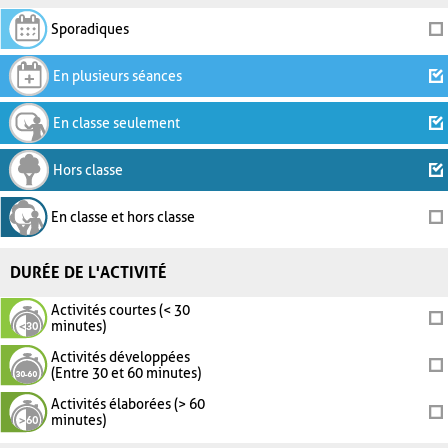
Sporadiques
En plusieurs séances
En classe seulement
Hors classe
En classe et hors classe
DURÉE DE L'ACTIVITÉ
Activités courtes (< 30
minutes)
Activités développées
(Entre 30 et 60 minutes)
Activités élaborées (> 60
minutes)