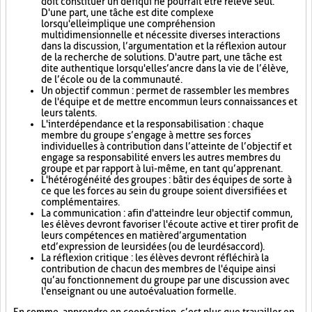
doit constituer un défi qui ne pourrait être relevé seul.
D'une part, une tâche est dite complexe
lorsqu'elle implique une compréhension
multidimensionnelle et nécessite diverses interactions
dans la discussion, l’argumentation et la réflexion autour
de la recherche de solutions. D'autre part, une tâche est
dite authentique lorsqu'elle s’ancre dans la vie de l’élève,
de l’école ou de la communauté.
Un objectif commun : permet de rassembler les membres
de l'équipe et de mettre en commun leurs connaissances et
leurs talents.
L'interdépendance et la responsabilisation : chaque
membre du groupe s’engage à mettre ses forces
individuelles à contribution dans l’atteinte de l’objectif et
engage sa responsabilité envers les autres membres du
groupe et par rapport à lui-même, en tant qu’apprenant.
L'hétérogénéité des groupes : bâtir des équipes de sorte à
ce que les forces au sein du groupe soient diversifiées et
complémentaires.
La communication : afin d'atteindre leur objectif commun,
les élèves devront favoriser l'écoute active et tirer profit de
leurs compétences en matière d’argumentation
et d’expression de leurs idées (ou de leur désaccord).
La réflexion critique : les élèves devront réfléchir à la
contribution de chacun des membres de l'équipe ainsi
qu’au fonctionnement du groupe par une discussion avec
l'enseignant ou une autoévaluation formelle.