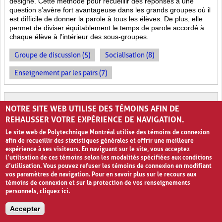
désigné. Cette méthode pour recueillir des réponses à une
question s’avère fort avantageuse dans les grands groupes où il
est difficile de donner la parole à tous les élèves. De plus, elle
permet de diviser équitablement le temps de parole accordé à
chaque élève à l’intérieur des sous-groupes.
Groupe de discussion (5)
Socialisation (8)
Enseignement par les pairs (7)
TAPIS DE TRI
NOTRE SITE WEB UTILISE DES TÉMOINS AFIN DE
REHAUSSER VOTRE EXPÉRIENCE DE NAVIGATION.
Le site web de Polytechnique Montréal utilise des témoins de connexion
afin de recueillir des statistiques générales et offrir une meilleure
expérience à ses visiteurs. En naviguant sur le site, vous acceptez
l’utilisation de ces témoins selon les modalités spécifiées aux conditions
d’utilisation. Vous pouvez refuser les témoins de connexion en modifiant
vos paramètres de navigation. Pour en savoir plus sur le recours aux
témoins de connexion et sur la protection de vos renseignements
0
personnels,
cliquez ici
.
Classer les données
Accepter