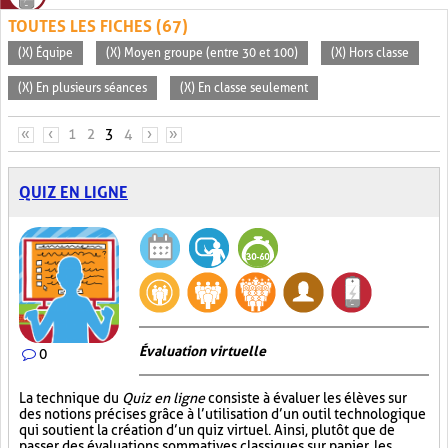
TOUTES LES FICHES (67)
(X) Équipe
(X) Moyen groupe (entre 30 et 100)
(X) Hors classe
(X) En plusieurs séances
(X) En classe seulement
PAGES
«
‹
1
2
3
4
›
»
QUIZ EN LIGNE
Évaluation virtuelle
0
La technique du
Quiz en ligne
consiste à évaluer les élèves sur
des notions précises grâce à l’utilisation d’un outil technologique
qui soutient la création d’un quiz virtuel. Ainsi, plutôt que de
passer des évaluations sommatives classiques sur papier, les