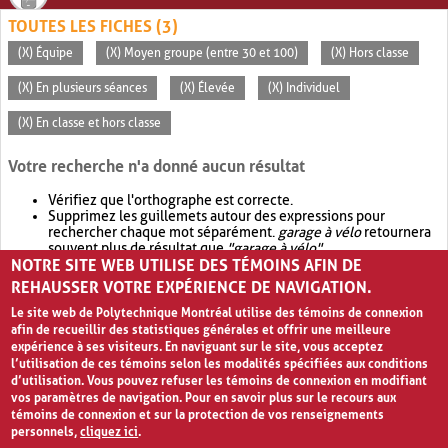
TOUTES LES FICHES (3)
(X) Équipe
(X) Moyen groupe (entre 30 et 100)
(X) Hors classe
(X) En plusieurs séances
(X) Élevée
(X) Individuel
(X) En classe et hors classe
Votre recherche n'a donné aucun résultat
Vérifiez que l'orthographe est correcte.
Supprimez les guillemets autour des expressions pour
rechercher chaque mot séparément.
garage à vélo
retournera
souvent plus de résultat que
"garage à vélo"
.
NOTRE SITE WEB UTILISE DES TÉMOINS AFIN DE
Envisagez d'élargir votre recherche avec
OR
.
garage OR vélo
retournera souvent plus de résultat que
garage à vélo
.
REHAUSSER VOTRE EXPÉRIENCE DE NAVIGATION.
Le site web de Polytechnique Montréal utilise des témoins de connexion
afin de recueillir des statistiques générales et offrir une meilleure
expérience à ses visiteurs. En naviguant sur le site, vous acceptez
l’utilisation de ces témoins selon les modalités spécifiées aux conditions
d’utilisation. Vous pouvez refuser les témoins de connexion en modifiant
vos paramètres de navigation. Pour en savoir plus sur le recours aux
témoins de connexion et sur la protection de vos renseignements
personnels,
cliquez ici
.
Avis de confidentialité et conditions d’utilisation