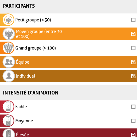
PARTICIPANTS
Petit groupe (< 30)
Moyen groupe (entre 30
et 100)
Grand groupe (> 100)
Équipe
Individuel
INTENSITÉ D'ANIMATION
Faible
Moyenne
Élevée