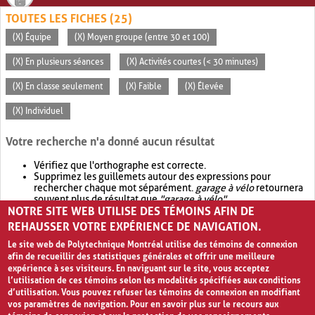
TOUTES LES FICHES (25)
(X) Équipe
(X) Moyen groupe (entre 30 et 100)
(X) En plusieurs séances
(X) Activités courtes (< 30 minutes)
(X) En classe seulement
(X) Faible
(X) Élevée
(X) Individuel
Votre recherche n'a donné aucun résultat
Vérifiez que l'orthographe est correcte.
Supprimez les guillemets autour des expressions pour
rechercher chaque mot séparément.
garage à vélo
retournera
souvent plus de résultat que
"garage à vélo"
.
NOTRE SITE WEB UTILISE DES TÉMOINS AFIN DE
Envisagez d'élargir votre recherche avec
OR
.
garage OR vélo
retournera souvent plus de résultat que
garage à vélo
.
REHAUSSER VOTRE EXPÉRIENCE DE NAVIGATION.
Le site web de Polytechnique Montréal utilise des témoins de connexion
afin de recueillir des statistiques générales et offrir une meilleure
expérience à ses visiteurs. En naviguant sur le site, vous acceptez
l’utilisation de ces témoins selon les modalités spécifiées aux conditions
d’utilisation. Vous pouvez refuser les témoins de connexion en modifiant
vos paramètres de navigation. Pour en savoir plus sur le recours aux