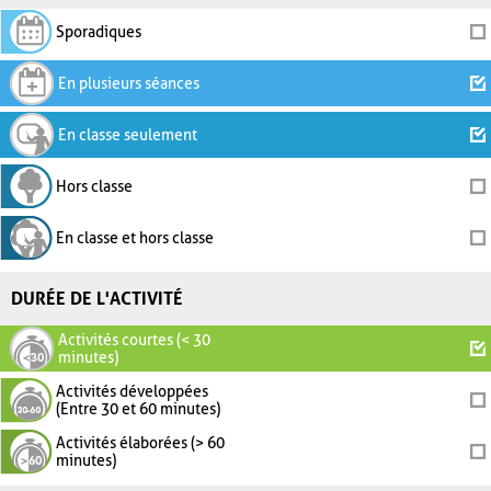
Sporadiques
En plusieurs séances
En classe seulement
Hors classe
En classe et hors classe
DURÉE DE L'ACTIVITÉ
Activités courtes (< 30
minutes)
Activités développées
(Entre 30 et 60 minutes)
Activités élaborées (> 60
minutes)