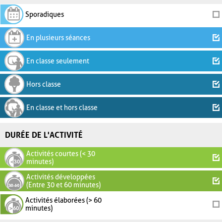
Sporadiques
En plusieurs séances
En classe seulement
Hors classe
En classe et hors classe
DURÉE DE L'ACTIVITÉ
Activités courtes (< 30
minutes)
Activités développées
(Entre 30 et 60 minutes)
Activités élaborées (> 60
minutes)