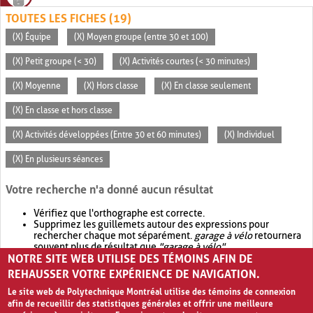
TOUTES LES FICHES (19)
(X) Équipe
(X) Moyen groupe (entre 30 et 100)
(X) Petit groupe (< 30)
(X) Activités courtes (< 30 minutes)
(X) Moyenne
(X) Hors classe
(X) En classe seulement
(X) En classe et hors classe
(X) Activités développées (Entre 30 et 60 minutes)
(X) Individuel
(X) En plusieurs séances
Votre recherche n'a donné aucun résultat
Vérifiez que l'orthographe est correcte.
Supprimez les guillemets autour des expressions pour
rechercher chaque mot séparément.
garage à vélo
retournera
souvent plus de résultat que
"garage à vélo"
.
NOTRE SITE WEB UTILISE DES TÉMOINS AFIN DE
Envisagez d'élargir votre recherche avec
OR
.
garage OR vélo
retournera souvent plus de résultat que
garage à vélo
.
REHAUSSER VOTRE EXPÉRIENCE DE NAVIGATION.
Le site web de Polytechnique Montréal utilise des témoins de connexion
afin de recueillir des statistiques générales et offrir une meilleure