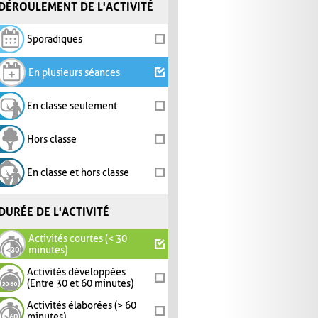
DÉROULEMENT DE L'ACTIVITÉ
Sporadiques
En plusieurs séances
En classe seulement
Hors classe
En classe et hors classe
DURÉE DE L'ACTIVITÉ
Activités courtes (< 30
minutes)
Activités développées
(Entre 30 et 60 minutes)
Activités élaborées (> 60
minutes)