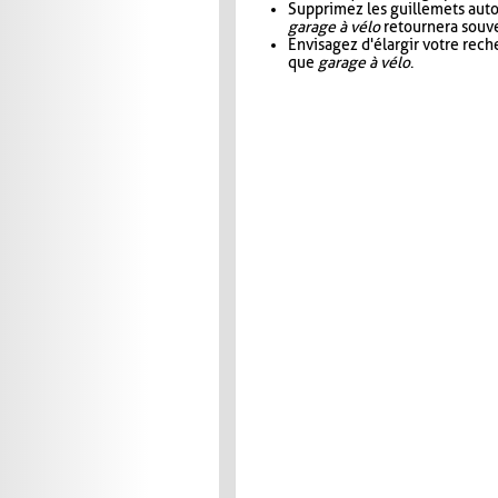
Supprimez les guillemets aut
garage à vélo
retournera souve
Envisagez d'élargir votre rec
que
garage à vélo
.