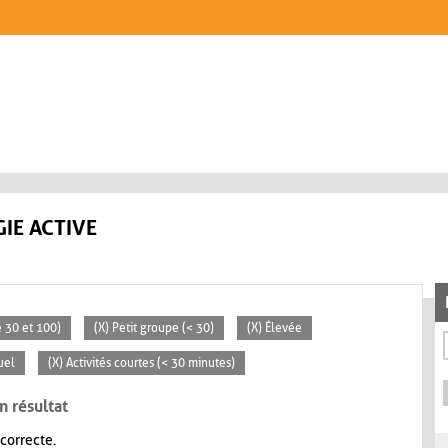
IE ACTIVE
 30 et 100)
(X) Petit groupe (< 30)
(X) Élevée
uel
(X) Activités courtes (< 30 minutes)
n résultat
 correcte.