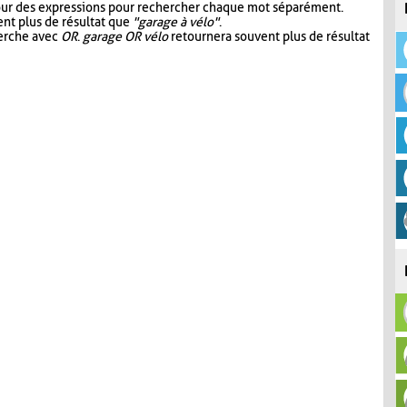
our des expressions pour rechercher chaque mot séparément.
nt plus de résultat que
"garage à vélo"
.
herche avec
OR
.
garage OR vélo
retournera souvent plus de résultat