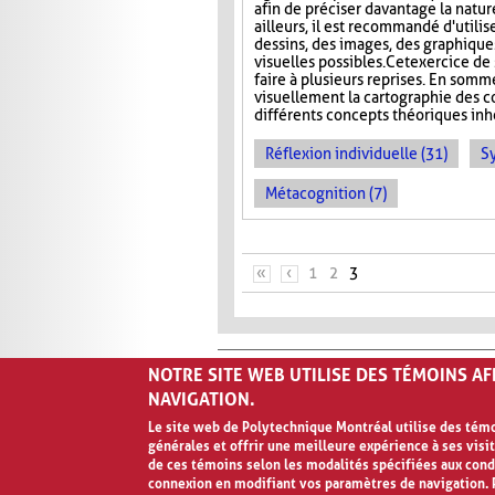
afin de préciser davantage la nature
ailleurs, il est recommandé d'utilis
dessins, des images, des graphiques
visuelles possibles. Cet exercice de 
faire à plusieurs reprises. En somm
visuellement la cartographie des co
différents concepts théoriques inhé
Réflexion individuelle (31)
S
Métacognition (7)
PAGES
«
‹
1
2
3
NOTRE SITE WEB UTILISE DES TÉMOINS A
NAVIGATION.
Le site web de Polytechnique Montréal utilise des témoi
générales et offrir une meilleure expérience à ses visit
Avis de confidentialité et conditions d’ut
de ces témoins selon les modalités spécifiées aux cond
connexion en modifiant vos paramètres de navigation. P