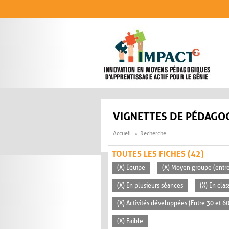
Aller au contenu principal
VIGNETTES DE PÉDAGOG
Accueil
Recherche
TOUTES LES FICHES (42)
(X) Équipe
(X) Moyen groupe (entre
(X) En plusieurs séances
(X) En clas
(X) Activités développées (Entre 30 et 6
(X) Faible