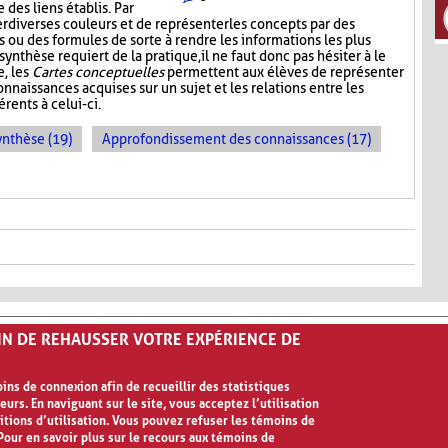
 des liens établis. Par
er diverses couleurs et de représenter les concepts par des
 ou des formules de sorte à rendre les informations les plus
synthèse requiert de la pratique, il ne faut donc pas hésiter à le
e, les
Cartes conceptuelles
permettent aux élèves de représenter
nnaissances acquises sur un sujet et les relations entre les
rents à celui-ci.
ynthèse (19)
Approfondissement des connaissances (17)
FIN DE REHAUSSER VOTRE EXPÉRIENCE DE
ns de connexion afin de recueillir des statistiques
eurs. En naviguant sur le site, vous acceptez l’utilisation
ilisation
itions d’utilisation. Vous pouvez refuser les témoins de
our en savoir plus sur le recours aux témoins de