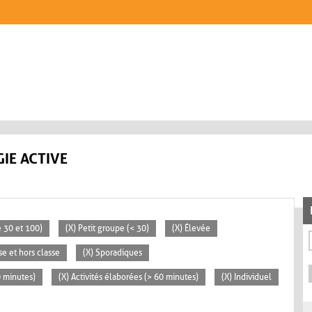
IE ACTIVE
 30 et 100)
(X) Petit groupe (< 30)
(X) Élevée
se et hors classe
(X) Sporadiques
0 minutes)
(X) Activités élaborées (> 60 minutes)
(X) Individuel