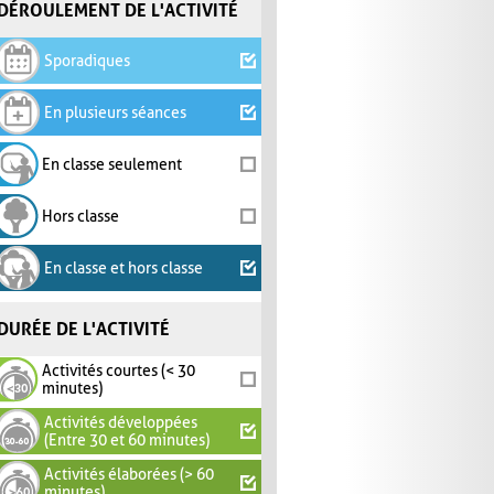
DÉROULEMENT DE L'ACTIVITÉ
Sporadiques
En plusieurs séances
En classe seulement
Hors classe
En classe et hors classe
DURÉE DE L'ACTIVITÉ
Activités courtes (< 30
minutes)
Activités développées
(Entre 30 et 60 minutes)
Activités élaborées (> 60
minutes)