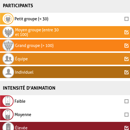
PARTICIPANTS
Petit groupe (< 30)
Moyen groupe (entre 30
et 100)
Grand groupe (> 100)
Équipe
Individuel
INTENSITÉ D'ANIMATION
Faible
Moyenne
Élevée