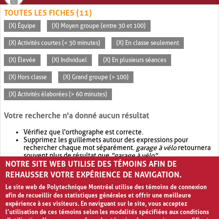
TOUTES LES FICHES (11)
(X) Équipe
(X) Moyen groupe (entre 30 et 100)
(X) Activités courtes (< 30 minutes)
(X) En classe seulement
(X) Élevée
(X) Individuel
(X) En plusieurs séances
(X) Hors classe
(X) Grand groupe (> 100)
(X) Activités élaborées (> 60 minutes)
Votre recherche n'a donné aucun résultat
Vérifiez que l'orthographe est correcte.
Supprimez les guillemets autour des expressions pour
rechercher chaque mot séparément.
garage à vélo
retournera
souvent plus de résultat que
"garage à vélo"
.
NOTRE SITE WEB UTILISE DES TÉMOINS AFIN DE
Envisagez d'élargir votre recherche avec
OR
.
garage OR vélo
retournera souvent plus de résultat que
garage à vélo
.
REHAUSSER VOTRE EXPÉRIENCE DE NAVIGATION.
Le site web de Polytechnique Montréal utilise des témoins de connexion
afin de recueillir des statistiques générales et offrir une meilleure
expérience à ses visiteurs. En naviguant sur le site, vous acceptez
l’utilisation de ces témoins selon les modalités spécifiées aux conditions