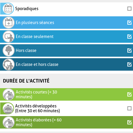
Sporadiques
En plusieurs séances
En classe seulement
Hors classe
En classe et hors classe
DURÉE DE L'ACTIVITÉ
Activités courtes (< 30
minutes)
Activités développées
(Entre 30 et 60 minutes)
Activités élaborées (> 60
minutes)