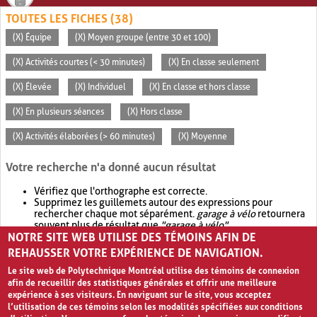
TOUTES LES FICHES (38)
(X) Équipe
(X) Moyen groupe (entre 30 et 100)
(X) Activités courtes (< 30 minutes)
(X) En classe seulement
(X) Élevée
(X) Individuel
(X) En classe et hors classe
(X) En plusieurs séances
(X) Hors classe
(X) Activités élaborées (> 60 minutes)
(X) Moyenne
Votre recherche n'a donné aucun résultat
Vérifiez que l'orthographe est correcte.
Supprimez les guillemets autour des expressions pour
rechercher chaque mot séparément.
garage à vélo
retournera
souvent plus de résultat que
"garage à vélo"
.
NOTRE SITE WEB UTILISE DES TÉMOINS AFIN DE
Envisagez d'élargir votre recherche avec
OR
.
garage OR vélo
retournera souvent plus de résultat que
garage à vélo
.
REHAUSSER VOTRE EXPÉRIENCE DE NAVIGATION.
Le site web de Polytechnique Montréal utilise des témoins de connexion
afin de recueillir des statistiques générales et offrir une meilleure
expérience à ses visiteurs. En naviguant sur le site, vous acceptez
l’utilisation de ces témoins selon les modalités spécifiées aux conditions