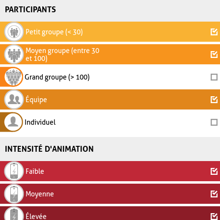
PARTICIPANTS
Petit groupe (< 30)
Moyen groupe (entre 30
et 100)
Grand groupe (> 100)
Équipe
Individuel
INTENSITÉ D'ANIMATION
Faible
Moyenne
Élevée