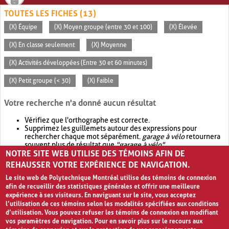
TOUTES LES FICHES (13)
(X) Équipe
(X) Moyen groupe (entre 30 et 100)
(X) Élevée
(X) En classe seulement
(X) Moyenne
(X) Activités développées (Entre 30 et 60 minutes)
(X) Petit groupe (< 30)
(X) Faible
Votre recherche n'a donné aucun résultat
Vérifiez que l'orthographe est correcte.
Supprimez les guillemets autour des expressions pour
rechercher chaque mot séparément.
garage à vélo
retournera
souvent plus de résultat que
"garage à vélo"
.
NOTRE SITE WEB UTILISE DES TÉMOINS AFIN DE
Envisagez d'élargir votre recherche avec
OR
.
garage OR vélo
retournera souvent plus de résultat que
garage à vélo
.
REHAUSSER VOTRE EXPÉRIENCE DE NAVIGATION.
Le site web de Polytechnique Montréal utilise des témoins de connexion
afin de recueillir des statistiques générales et offrir une meilleure
expérience à ses visiteurs. En naviguant sur le site, vous acceptez
l’utilisation de ces témoins selon les modalités spécifiées aux conditions
d’utilisation. Vous pouvez refuser les témoins de connexion en modifiant
vos paramètres de navigation. Pour en savoir plus sur le recours aux