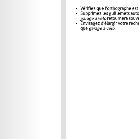
Vérifiez que l'orthographe est
Supprimez les guillemets aut
garage à vélo
retournera souve
Envisagez d'élargir votre rec
que
garage à vélo
.