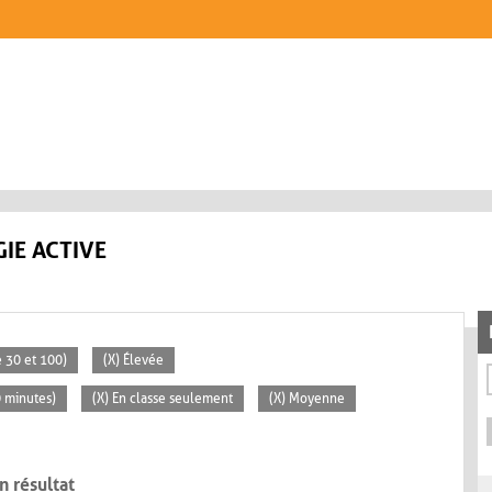
IE ACTIVE
 30 et 100)
(X) Élevée
0 minutes)
(X) En classe seulement
(X) Moyenne
n résultat