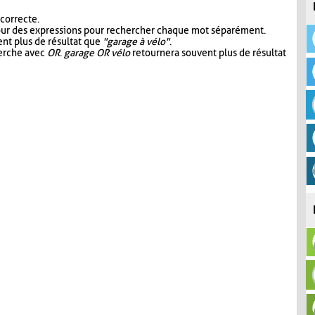
 correcte.
our des expressions pour rechercher chaque mot séparément.
nt plus de résultat que
"garage à vélo"
.
herche avec
OR
.
garage OR vélo
retournera souvent plus de résultat