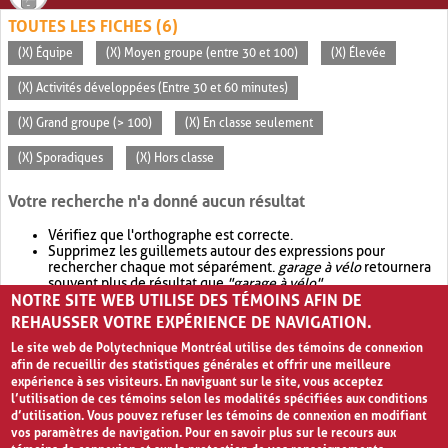
TOUTES LES FICHES (6)
(X) Équipe
(X) Moyen groupe (entre 30 et 100)
(X) Élevée
(X) Activités développées (Entre 30 et 60 minutes)
(X) Grand groupe (> 100)
(X) En classe seulement
(X) Sporadiques
(X) Hors classe
Votre recherche n'a donné aucun résultat
Vérifiez que l'orthographe est correcte.
Supprimez les guillemets autour des expressions pour
rechercher chaque mot séparément.
garage à vélo
retournera
souvent plus de résultat que
"garage à vélo"
.
NOTRE SITE WEB UTILISE DES TÉMOINS AFIN DE
Envisagez d'élargir votre recherche avec
OR
.
garage OR vélo
retournera souvent plus de résultat que
garage à vélo
.
REHAUSSER VOTRE EXPÉRIENCE DE NAVIGATION.
Le site web de Polytechnique Montréal utilise des témoins de connexion
afin de recueillir des statistiques générales et offrir une meilleure
expérience à ses visiteurs. En naviguant sur le site, vous acceptez
l’utilisation de ces témoins selon les modalités spécifiées aux conditions
d’utilisation. Vous pouvez refuser les témoins de connexion en modifiant
vos paramètres de navigation. Pour en savoir plus sur le recours aux