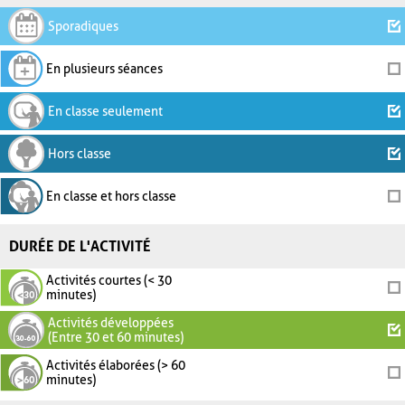
Sporadiques
En plusieurs séances
En classe seulement
Hors classe
En classe et hors classe
DURÉE DE L'ACTIVITÉ
Activités courtes (< 30
minutes)
Activités développées
(Entre 30 et 60 minutes)
Activités élaborées (> 60
minutes)