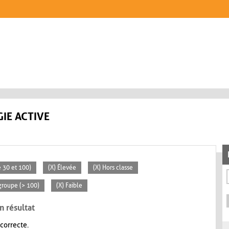
IE ACTIVE
 30 et 100)
(X) Élevée
(X) Hors classe
groupe (> 100)
(X) Faible
n résultat
 correcte.