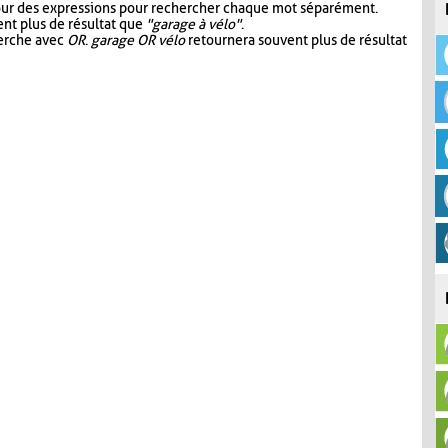
our des expressions pour rechercher chaque mot séparément.
nt plus de résultat que
"garage à vélo"
.
herche avec
OR
.
garage OR vélo
retournera souvent plus de résultat