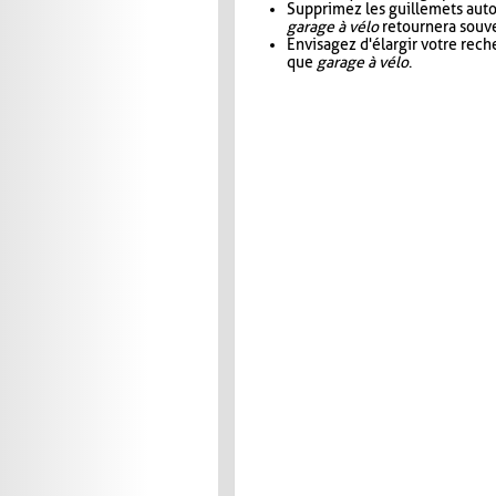
Supprimez les guillemets aut
garage à vélo
retournera souve
Envisagez d'élargir votre rec
que
garage à vélo
.