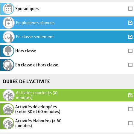
Sporadiques
En plusieurs séances
En classe seulement
Hors classe
En classe et hors classe
DURÉE DE L'ACTIVITÉ
Activités courtes (< 30
minutes)
Activités développées
(Entre 30 et 60 minutes)
Activités élaborées (> 60
minutes)