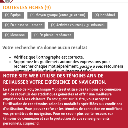
TOUTES LES FICHES (9)
(X) Équipe
(X) Moyen groupe (entre 30 et 100)
(X) Individuel
(X) En classe seulement
(X) Activités courtes (< 30 minutes)
(X) Moyenne
(X) En plusieurs séances
Votre recherche n'a donné aucun résultat
Vérifiez que l'orthographe est correcte.
Supprimez les guillemets autour des expressions pour
rechercher chaque mot séparément.
garage à vélo
retournera
souvent plus de résultat que
"garage à vélo"
.
NOTRE SITE WEB UTILISE DES TÉMOINS AFIN DE
Envisagez d'élargir votre recherche avec
OR
.
garage OR vélo
retournera souvent plus de résultat que
garage à vélo
.
REHAUSSER VOTRE EXPÉRIENCE DE NAVIGATION.
Le site web de Polytechnique Montréal utilise des témoins de connexion
afin de recueillir des statistiques générales et offrir une meilleure
expérience à ses visiteurs. En naviguant sur le site, vous acceptez
l’utilisation de ces témoins selon les modalités spécifiées aux conditions
d’utilisation. Vous pouvez refuser les témoins de connexion en modifiant
vos paramètres de navigation. Pour en savoir plus sur le recours aux
témoins de connexion et sur la protection de vos renseignements
personnels,
cliquez ici
.
Avis de confidentialité et conditions d’utilisation