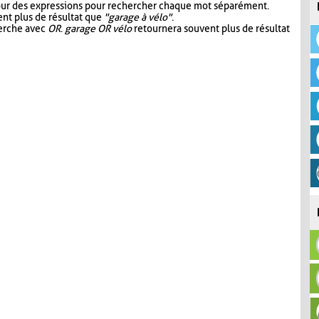
our des expressions pour rechercher chaque mot séparément.
nt plus de résultat que
"garage à vélo"
.
herche avec
OR
.
garage OR vélo
retournera souvent plus de résultat