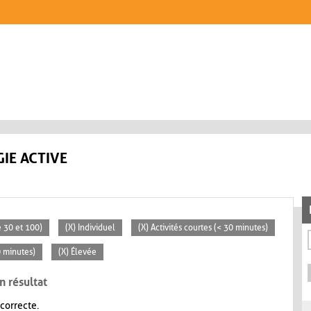
IE ACTIVE
 30 et 100)
(X) Individuel
(X) Activités courtes (< 30 minutes)
0 minutes)
(X) Élevée
n résultat
 correcte.