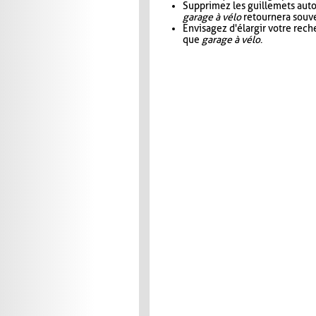
Supprimez les guillemets aut
garage à vélo
retournera souve
Envisagez d'élargir votre rec
que
garage à vélo
.