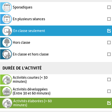
Sporadiques
En plusieurs séances
En classe seulement
Hors classe
En classe et hors classe
DURÉE DE L'ACTIVITÉ
Activités courtes (< 30
minutes)
Activités développées
(Entre 30 et 60 minutes)
Activités élaborées (> 60
minutes)