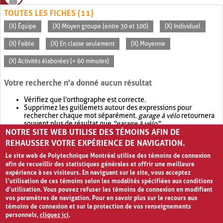
TOUTES LES FICHES (11)
(X) Équipe
(X) Moyen groupe (entre 30 et 100)
(X) Individuel
(X) Faible
(X) En classe seulement
(X) Moyenne
(X) Activités élaborées (> 60 minutes)
Votre recherche n'a donné aucun résultat
Vérifiez que l'orthographe est correcte.
Supprimez les guillemets autour des expressions pour
rechercher chaque mot séparément.
garage à vélo
retournera
souvent plus de résultat que
"garage à vélo"
.
NOTRE SITE WEB UTILISE DES TÉMOINS AFIN DE
Envisagez d'élargir votre recherche avec
OR
.
garage OR vélo
retournera souvent plus de résultat que
garage à vélo
.
REHAUSSER VOTRE EXPÉRIENCE DE NAVIGATION.
Le site web de Polytechnique Montréal utilise des témoins de connexion
afin de recueillir des statistiques générales et offrir une meilleure
expérience à ses visiteurs. En naviguant sur le site, vous acceptez
l’utilisation de ces témoins selon les modalités spécifiées aux conditions
d’utilisation. Vous pouvez refuser les témoins de connexion en modifiant
vos paramètres de navigation. Pour en savoir plus sur le recours aux
témoins de connexion et sur la protection de vos renseignements
personnels,
cliquez ici
.
Avis de confidentialité et conditions d’utilisation