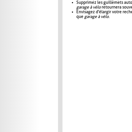
Supprimez les guillemets aut
garage à vélo
retournera souve
Envisagez d'élargir votre rec
que
garage à vélo
.