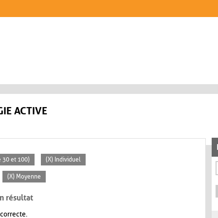
IE ACTIVE
 30 et 100)
(X) Individuel
(X) Moyenne
n résultat
 correcte.