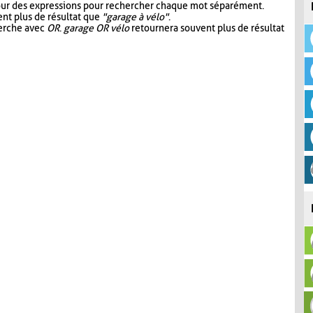
our des expressions pour rechercher chaque mot séparément.
nt plus de résultat que
"garage à vélo"
.
herche avec
OR
.
garage OR vélo
retournera souvent plus de résultat