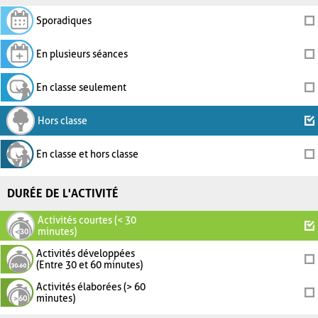
Sporadiques
En plusieurs séances
En classe seulement
Hors classe
En classe et hors classe
DURÉE DE L'ACTIVITÉ
Activités courtes (< 30
minutes)
Activités développées
(Entre 30 et 60 minutes)
Activités élaborées (> 60
minutes)