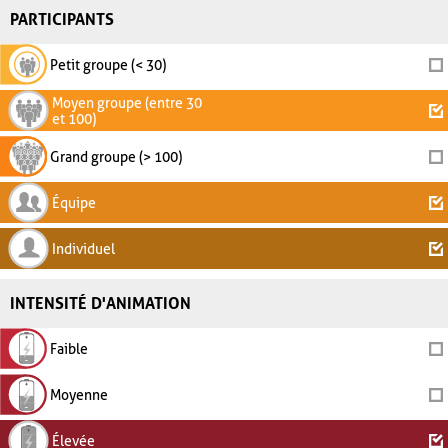
PARTICIPANTS
Petit groupe (< 30)
Moyen groupe (entre 30
et 100)
Grand groupe (> 100)
Équipe
Individuel
INTENSITÉ D'ANIMATION
Faible
Moyenne
Élevée