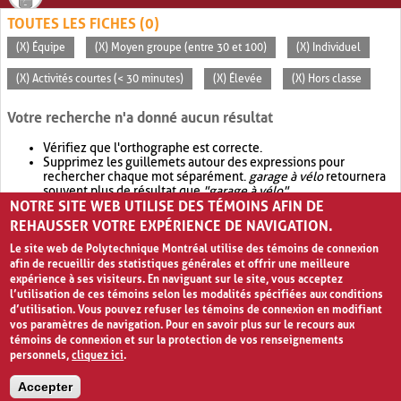
TOUTES LES FICHES (0)
(X) Équipe
(X) Moyen groupe (entre 30 et 100)
(X) Individuel
(X) Activités courtes (< 30 minutes)
(X) Élevée
(X) Hors classe
Votre recherche n'a donné aucun résultat
Vérifiez que l'orthographe est correcte.
Supprimez les guillemets autour des expressions pour
rechercher chaque mot séparément.
garage à vélo
retournera
souvent plus de résultat que
"garage à vélo"
.
NOTRE SITE WEB UTILISE DES TÉMOINS AFIN DE
Envisagez d'élargir votre recherche avec
OR
.
garage OR vélo
retournera souvent plus de résultat que
garage à vélo
.
REHAUSSER VOTRE EXPÉRIENCE DE NAVIGATION.
Le site web de Polytechnique Montréal utilise des témoins de connexion
afin de recueillir des statistiques générales et offrir une meilleure
expérience à ses visiteurs. En naviguant sur le site, vous acceptez
l’utilisation de ces témoins selon les modalités spécifiées aux conditions
d’utilisation. Vous pouvez refuser les témoins de connexion en modifiant
vos paramètres de navigation. Pour en savoir plus sur le recours aux
témoins de connexion et sur la protection de vos renseignements
personnels,
cliquez ici
.
Avis de confidentialité et conditions d’utilisation
Accepter