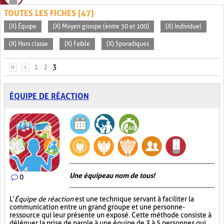
TOUTES LES FICHES (47)
(X) Équipe
(X) Moyen groupe (entre 30 et 100)
(X) Individuel
(X) Hors classe
(X) Faible
(X) Sporadiques
PAGES
«
‹
1
2
3
ÉQUIPE DE RÉACTION
Une équipe au nom de tous!
0
L’
Équipe de réaction
est une technique servant à faciliter la
communication entre un grand groupe et une personne-
ressource qui leur présente un exposé. Cette méthode consiste à
déléguer la prise de parole à une équipe de 3 à 5 personnes qui