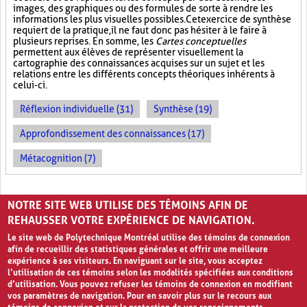
images, des graphiques ou des formules de sorte à rendre les
informations les plus visuelles possibles. Cet exercice de synthèse
requiert de la pratique, il ne faut donc pas hésiter à le faire à
plusieurs reprises. En somme, les
Cartes conceptuelles
permettent aux élèves de représenter visuellement la
cartographie des connaissances acquises sur un sujet et les
relations entre les différents concepts théoriques inhérents à
celui-ci.
Réflexion individuelle (31)
Synthèse (19)
Approfondissement des connaissances (17)
Métacognition (7)
PAGES
NOTRE SITE WEB UTILISE DES TÉMOINS AFIN DE
«
‹
1
2
3
REHAUSSER VOTRE EXPÉRIENCE DE NAVIGATION.
Le site web de Polytechnique Montréal utilise des témoins de connexion
afin de recueillir des statistiques générales et offrir une meilleure
expérience à ses visiteurs. En naviguant sur le site, vous acceptez
l’utilisation de ces témoins selon les modalités spécifiées aux conditions
d’utilisation. Vous pouvez refuser les témoins de connexion en modifiant
vos paramètres de navigation. Pour en savoir plus sur le recours aux