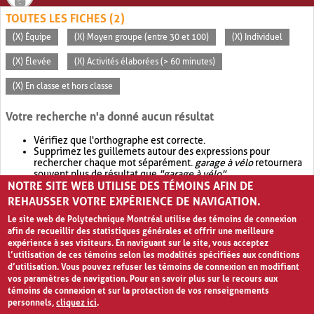
TOUTES LES FICHES (2)
(X) Équipe
(X) Moyen groupe (entre 30 et 100)
(X) Individuel
(X) Élevée
(X) Activités élaborées (> 60 minutes)
(X) En classe et hors classe
Votre recherche n'a donné aucun résultat
Vérifiez que l'orthographe est correcte.
Supprimez les guillemets autour des expressions pour
rechercher chaque mot séparément.
garage à vélo
retournera
souvent plus de résultat que
"garage à vélo"
.
NOTRE SITE WEB UTILISE DES TÉMOINS AFIN DE
Envisagez d'élargir votre recherche avec
OR
.
garage OR vélo
retournera souvent plus de résultat que
garage à vélo
.
REHAUSSER VOTRE EXPÉRIENCE DE NAVIGATION.
Le site web de Polytechnique Montréal utilise des témoins de connexion
afin de recueillir des statistiques générales et offrir une meilleure
expérience à ses visiteurs. En naviguant sur le site, vous acceptez
l’utilisation de ces témoins selon les modalités spécifiées aux conditions
d’utilisation. Vous pouvez refuser les témoins de connexion en modifiant
vos paramètres de navigation. Pour en savoir plus sur le recours aux
témoins de connexion et sur la protection de vos renseignements
personnels,
cliquez ici
.
Avis de confidentialité et conditions d’utilisation