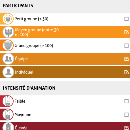
PARTICIPANTS
Petit groupe (< 30)
Moyen groupe (entre 30
et 100)
Grand groupe (> 100)
Équipe
Individuel
INTENSITÉ D'ANIMATION
Faible
Moyenne
Élevée