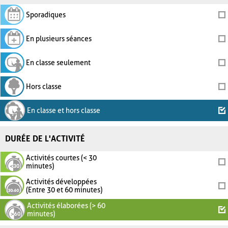
Sporadiques
En plusieurs séances
En classe seulement
Hors classe
En classe et hors classe
DURÉE DE L'ACTIVITÉ
Activités courtes (< 30
minutes)
Activités développées
(Entre 30 et 60 minutes)
Activités élaborées (> 60
minutes)