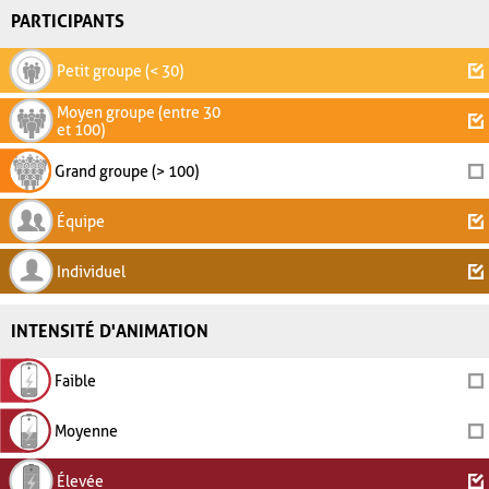
PARTICIPANTS
Petit groupe (< 30)
Moyen groupe (entre 30
et 100)
Grand groupe (> 100)
Équipe
Individuel
INTENSITÉ D'ANIMATION
Faible
Moyenne
Élevée