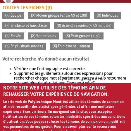
TOUTES LES FICHES (9)
(X) Équipe
(X) Moyen groupe (entre 30 et 100)
(X) Individuel
(X) En classe et hors classe
(X) Activités courtes (< 30 minutes)
(X) Élevée
(X) Sporadiques
(X) Petit groupe (< 30)
(X) En plusieurs séances
(X) En classe seulement
Votre recherche n'a donné aucun résultat
Vérifiez que l'orthographe est correcte.
Supprimez les guillemets autour des expressions pour
rechercher chaque mot séparément.
garage à vélo
retournera
souvent plus de résultat que
"garage à vélo"
.
NOTRE SITE WEB UTILISE DES TÉMOINS AFIN DE
Envisagez d'élargir votre recherche avec
OR
.
garage OR vélo
retournera souvent plus de résultat que
garage à vélo
.
REHAUSSER VOTRE EXPÉRIENCE DE NAVIGATION.
Le site web de Polytechnique Montréal utilise des témoins de connexion
afin de recueillir des statistiques générales et offrir une meilleure
expérience à ses visiteurs. En naviguant sur le site, vous acceptez
l’utilisation de ces témoins selon les modalités spécifiées aux conditions
d’utilisation. Vous pouvez refuser les témoins de connexion en modifiant
vos paramètres de navigation. Pour en savoir plus sur le recours aux