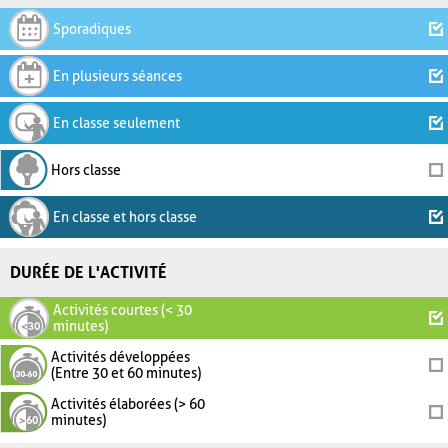
Sporadiques
En plusieurs séances
En classe seulement
Hors classe
En classe et hors classe
DURÉE DE L'ACTIVITÉ
Activités courtes (< 30
minutes)
Activités développées
(Entre 30 et 60 minutes)
Activités élaborées (> 60
minutes)