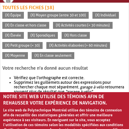
TOUTES LES FICHES (38)
(X) Équipe
(X) Moyen groupe (entre 30 et 100)
(X) Individuel
(X) En classe et hors classe
(X) Activités courtes (< 30 minutes)
(X) Élevée
(X) Sporadiques
(X) Hors classe
(X) Petit groupe (< 30)
(X) Activités élaborées (> 60 minutes)
(X) Moyenne
(X) En classe seulement
Votre recherche n'a donné aucun résultat
Vérifiez que l'orthographe est correcte.
Supprimez les guillemets autour des expressions pour
rechercher chaque mot séparément.
garage à vélo
retournera
souvent plus de résultat que
"garage à vélo"
.
NOTRE SITE WEB UTILISE DES TÉMOINS AFIN DE
Envisagez d'élargir votre recherche avec
OR
.
garage OR vélo
retournera souvent plus de résultat que
garage à vélo
.
REHAUSSER VOTRE EXPÉRIENCE DE NAVIGATION.
Le site web de Polytechnique Montréal utilise des témoins de connexion
afin de recueillir des statistiques générales et offrir une meilleure
expérience à ses visiteurs. En naviguant sur le site, vous acceptez
l’utilisation de ces témoins selon les modalités spécifiées aux conditions