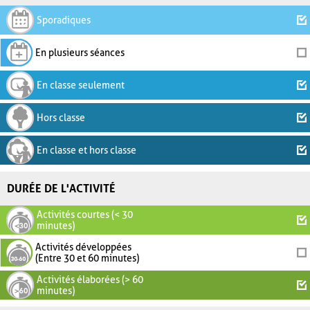
Sporadiques
En plusieurs séances
En classe seulement
Hors classe
En classe et hors classe
DURÉE DE L'ACTIVITÉ
Activités courtes (< 30
minutes)
Activités développées
(Entre 30 et 60 minutes)
Activités élaborées (> 60
minutes)