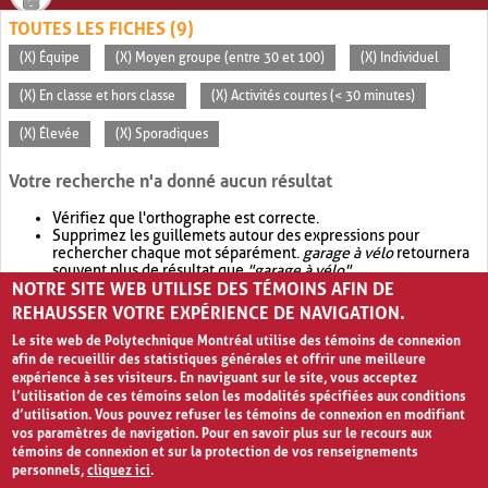
TOUTES LES FICHES (9)
(X) Équipe
(X) Moyen groupe (entre 30 et 100)
(X) Individuel
(X) En classe et hors classe
(X) Activités courtes (< 30 minutes)
(X) Élevée
(X) Sporadiques
Votre recherche n'a donné aucun résultat
Vérifiez que l'orthographe est correcte.
Supprimez les guillemets autour des expressions pour
rechercher chaque mot séparément.
garage à vélo
retournera
souvent plus de résultat que
"garage à vélo"
.
NOTRE SITE WEB UTILISE DES TÉMOINS AFIN DE
Envisagez d'élargir votre recherche avec
OR
.
garage OR vélo
retournera souvent plus de résultat que
garage à vélo
.
REHAUSSER VOTRE EXPÉRIENCE DE NAVIGATION.
Le site web de Polytechnique Montréal utilise des témoins de connexion
afin de recueillir des statistiques générales et offrir une meilleure
expérience à ses visiteurs. En naviguant sur le site, vous acceptez
l’utilisation de ces témoins selon les modalités spécifiées aux conditions
d’utilisation. Vous pouvez refuser les témoins de connexion en modifiant
vos paramètres de navigation. Pour en savoir plus sur le recours aux
témoins de connexion et sur la protection de vos renseignements
personnels,
cliquez ici
.
Avis de confidentialité et conditions d’utilisation