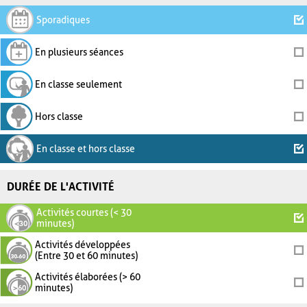
Sporadiques
En plusieurs séances
En classe seulement
Hors classe
En classe et hors classe
DURÉE DE L'ACTIVITÉ
Activités courtes (< 30
minutes)
Activités développées
(Entre 30 et 60 minutes)
Activités élaborées (> 60
minutes)