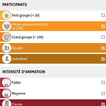
PARTICIPANTS
Petit groupe (< 30)
Moyen groupe (entre 30
et 100)
Grand groupe (> 100)
Équipe
Individuel
INTENSITÉ D'ANIMATION
Faible
Moyenne
Élevée