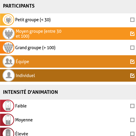
PARTICIPANTS
Petit groupe (< 30)
Moyen groupe (entre 30
et 100)
Grand groupe (> 100)
Équipe
Individuel
INTENSITÉ D'ANIMATION
Faible
Moyenne
Élevée