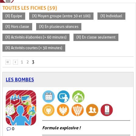
TOUTES LES FICHES (59)
(X) Équipe
(X) Moyen groupe (entre 30 et 100)
(X) Individuel
(X) Hors classe
(X) En plusieurs séances
(X) Activités élaborées (> 60 minutes)
(X) En classe seulement
(X) Activités courtes (< 30 minutes)
PAGES
«
‹
1
2
3
LES BOMBES
Formule explosive !
0