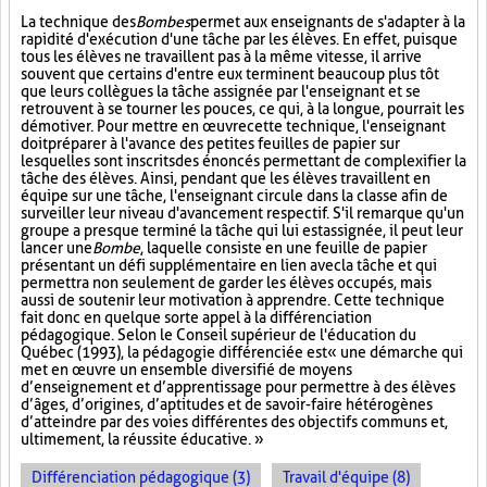
La technique des
Bombes
permet aux enseignants de s'adapter à la
rapidité d'exécution d'une tâche par les élèves. En effet, puisque
tous les élèves ne travaillent pas à la même vitesse, il arrive
souvent que certains d'entre eux terminent beaucoup plus tôt
que leurs collègues la tâche assignée par l'enseignant et se
retrouvent à se tourner les pouces, ce qui, à la longue, pourrait les
démotiver. Pour mettre en œuvre cette technique, l'enseignant
doit préparer à l'avance des petites feuilles de papier sur
lesquelles sont inscrits des énoncés permettant de complexifier la
tâche des élèves. Ainsi, pendant que les élèves travaillent en
équipe sur une tâche, l'enseignant circule dans la classe afin de
surveiller leur niveau d'avancement respectif. S'il remarque qu'un
groupe a presque terminé la tâche qui lui est assignée, il peut leur
lancer une
Bombe
, laquelle consiste en une feuille de papier
présentant un défi supplémentaire en lien avec la tâche et qui
permettra non seulement de garder les élèves occupés, mais
aussi de soutenir leur motivation à apprendre. Cette technique
fait donc en quelque sorte appel à la différenciation
pédagogique. Selon le Conseil supérieur de l'éducation du
Québec (1993), la pédagogie différenciée est « une démarche qui
met en œuvre un ensemble diversifié de moyens
d’enseignement et d’apprentissage pour permettre à des élèves
d’âges, d’origines, d’aptitudes et de savoir-faire hétérogènes
d’atteindre par des voies différentes des objectifs communs et,
ultimement, la réussite éducative. »
Différenciation pédagogique (3)
Travail d'équipe (8)