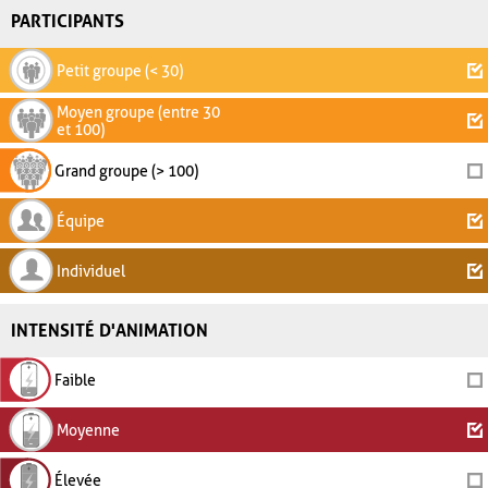
PARTICIPANTS
Petit groupe (< 30)
Moyen groupe (entre 30
et 100)
Grand groupe (> 100)
Équipe
Individuel
INTENSITÉ D'ANIMATION
Faible
Moyenne
Élevée