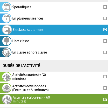
Sporadiques
En plusieurs séances
En classe seulement
Hors classe
En classe et hors classe
DURÉE DE L'ACTIVITÉ
Activités courtes (< 30
minutes)
Activités développées
(Entre 30 et 60 minutes)
Activités élaborées (> 60
minutes)