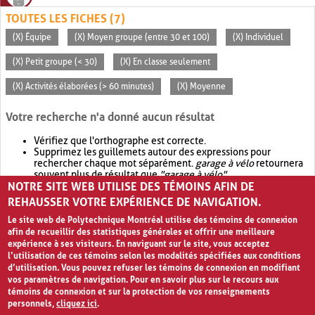
TOUTES LES FICHES (7)
(X) Équipe
(X) Moyen groupe (entre 30 et 100)
(X) Individuel
(X) Petit groupe (< 30)
(X) En classe seulement
(X) Activités élaborées (> 60 minutes)
(X) Moyenne
Votre recherche n'a donné aucun résultat
Vérifiez que l'orthographe est correcte.
Supprimez les guillemets autour des expressions pour
rechercher chaque mot séparément.
garage à vélo
retournera
souvent plus de résultat que
"garage à vélo"
.
NOTRE SITE WEB UTILISE DES TÉMOINS AFIN DE
Envisagez d'élargir votre recherche avec
OR
.
garage OR vélo
retournera souvent plus de résultat que
garage à vélo
.
REHAUSSER VOTRE EXPÉRIENCE DE NAVIGATION.
Le site web de Polytechnique Montréal utilise des témoins de connexion
afin de recueillir des statistiques générales et offrir une meilleure
expérience à ses visiteurs. En naviguant sur le site, vous acceptez
l’utilisation de ces témoins selon les modalités spécifiées aux conditions
d’utilisation. Vous pouvez refuser les témoins de connexion en modifiant
vos paramètres de navigation. Pour en savoir plus sur le recours aux
témoins de connexion et sur la protection de vos renseignements
personnels,
cliquez ici
.
Avis de confidentialité et conditions d’utilisation