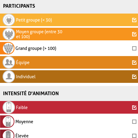
PARTICIPANTS
Petit groupe (< 30)
Moyen groupe (entre 30
et 100)
Grand groupe (> 100)
Équipe
Individuel
INTENSITÉ D'ANIMATION
Faible
Moyenne
Élevée