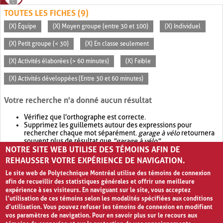
TOUTES LES FICHES (9)
(X) Équipe
(X) Moyen groupe (entre 30 et 100)
(X) Individuel
(X) Petit groupe (< 30)
(X) En classe seulement
(X) Activités élaborées (> 60 minutes)
(X) Faible
(X) Activités développées (Entre 30 et 60 minutes)
Votre recherche n'a donné aucun résultat
Vérifiez que l'orthographe est correcte.
Supprimez les guillemets autour des expressions pour
rechercher chaque mot séparément.
garage à vélo
retournera
souvent plus de résultat que
"garage à vélo"
.
NOTRE SITE WEB UTILISE DES TÉMOINS AFIN DE
Envisagez d'élargir votre recherche avec
OR
.
garage OR vélo
retournera souvent plus de résultat que
garage à vélo
.
REHAUSSER VOTRE EXPÉRIENCE DE NAVIGATION.
Le site web de Polytechnique Montréal utilise des témoins de connexion
afin de recueillir des statistiques générales et offrir une meilleure
expérience à ses visiteurs. En naviguant sur le site, vous acceptez
l’utilisation de ces témoins selon les modalités spécifiées aux conditions
d’utilisation. Vous pouvez refuser les témoins de connexion en modifiant
vos paramètres de navigation. Pour en savoir plus sur le recours aux