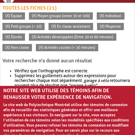
TOUTES LES FICHES (21)
(X) Équipe
(X) Moyen groupe (entre 30 et 100)
(X) Individuel
(X) Petit groupe (< 30)
(X) En classe seulement
(X) Moyenne
(X) Élevée
(X) Activités développées (Entre 30 et 60 minutes)
(X) Hors classe
(X) Activités courtes (< 30 minutes)
Votre recherche n'a donné aucun résultat
Vérifiez que l'orthographe est correcte.
Supprimez les guillemets autour des expressions pour
rechercher chaque mot séparément.
garage à vélo
retournera
souvent plus de résultat que
"garage à vélo"
.
NOTRE SITE WEB UTILISE DES TÉMOINS AFIN DE
Envisagez d'élargir votre recherche avec
OR
.
garage OR vélo
retournera souvent plus de résultat que
garage à vélo
.
REHAUSSER VOTRE EXPÉRIENCE DE NAVIGATION.
Le site web de Polytechnique Montréal utilise des témoins de connexion
afin de recueillir des statistiques générales et offrir une meilleure
expérience à ses visiteurs. En naviguant sur le site, vous acceptez
l’utilisation de ces témoins selon les modalités spécifiées aux conditions
d’utilisation. Vous pouvez refuser les témoins de connexion en modifiant
vos paramètres de navigation. Pour en savoir plus sur le recours aux