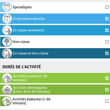
Sporadiques
En plusieurs séances
En classe seulement
Hors classe
En classe et hors classe
DURÉE DE L'ACTIVITÉ
Activités courtes (< 30
minutes)
Activités développées
(Entre 30 et 60 minutes)
Activités élaborées (> 60
minutes)