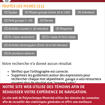
TOUTES LES FICHES (31)
(X) Équipe
(X) Moyen groupe (entre 30 et 100)
(X) Individuel
(X) Petit groupe (< 30)
(X) Élevée
(X) Activités courtes (< 30 minutes)
(X) Moyenne
(X) En classe seulement
(X) En classe et hors classe
(X) Activités développées (Entre 30 et 60 minutes)
(X) En plusieurs séances
Votre recherche n'a donné aucun résultat
Vérifiez que l'orthographe est correcte.
Supprimez les guillemets autour des expressions pour
rechercher chaque mot séparément.
garage à vélo
retournera
souvent plus de résultat que
"garage à vélo"
.
NOTRE SITE WEB UTILISE DES TÉMOINS AFIN DE
Envisagez d'élargir votre recherche avec
OR
.
garage OR vélo
retournera souvent plus de résultat que
garage à vélo
.
REHAUSSER VOTRE EXPÉRIENCE DE NAVIGATION.
Le site web de Polytechnique Montréal utilise des témoins de connexion
afin de recueillir des statistiques générales et offrir une meilleure