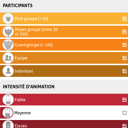
PARTICIPANTS
Petit groupe (< 30)
Moyen groupe (entre 30
et 100)
Grand groupe (> 100)
Équipe
Individuel
INTENSITÉ D'ANIMATION
Faible
Moyenne
Élevée