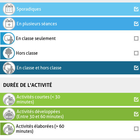
Sporadiques
En plusieurs séances
En classe seulement
Hors classe
En classe et hors classe
DURÉE DE L'ACTIVITÉ
Activités courtes (< 30
minutes)
Activités développées
(Entre 30 et 60 minutes)
Activités élaborées (> 60
minutes)