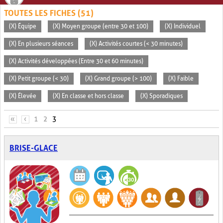
TOUTES LES FICHES (51)
(X) Équipe
(X) Moyen groupe (entre 30 et 100)
(X) Individuel
(X) En plusieurs séances
(X) Activités courtes (< 30 minutes)
(X) Activités développées (Entre 30 et 60 minutes)
(X) Petit groupe (< 30)
(X) Grand groupe (> 100)
(X) Faible
(X) Élevée
(X) En classe et hors classe
(X) Sporadiques
PAGES
«
‹
1
2
3
BRISE-GLACE